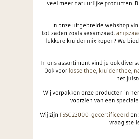
veel meer natuurlijke producten. D
In onze uitgebreide webshop vind
tot zaden zoals sesamzaad,
anijszaa
lekkere kruidenmix kopen? We bieden
In ons assortiment vind je ook diver
Ook voor
losse thee
,
kruidenthee
,
na
het juis
Wij verpakken onze producten in hers
voorzien van een special
Wij zijn
FSSC 22000-gecertificeerd
en 
vraag stel