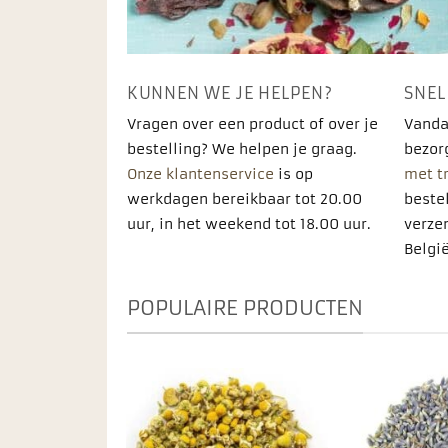
KUNNEN WE JE HELPEN?
SNEL
Vragen over een product of over je
Vanda
bestelling? We helpen je graag.
bezor
Onze klantenservice
is op
met t
werkdagen bereikbaar tot 20.00
bestel
uur, in het weekend tot 18.00 uur.
verze
België
POPULAIRE PRODUCTEN
Toevoegen
Toevoegen
aan
aan