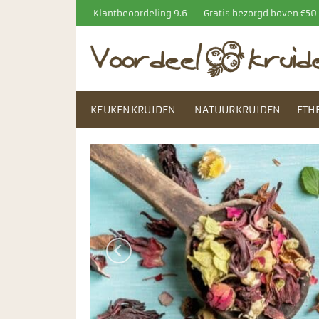
Ga
Klantbeoordeling 9.6
Gratis bezorgd boven €5
naar
inhoud
KEUKENKRUIDEN
NATUURKRUIDEN
ETH
DE LE