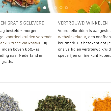
 EN GRATIS GELEVERD
VERTROUWD WINKELEN
ag besteld = morgen
Voordeelkruiden is aangeslot
gd.
Voordeelkruiden verzendt
WebwinkelKeur
, een onafhan
rack & trace via PostNL
. Bij
keurmerk. Dit betekent dat je
lingen boven € 50,- is
ons veilig en vertrouwd krui
nding naar Nederland en
specerijen online kunt kopen
 gratis.
Toevoegen
Toevoegen
aan
aan