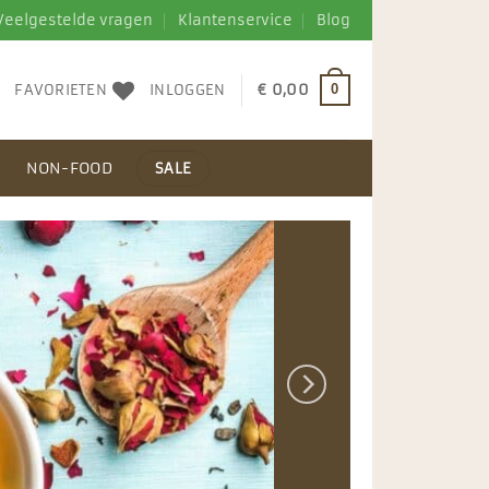
Veelgestelde vragen
Klantenservice
Blog
FAVORIETEN
INLOGGEN
€
0,00
0
N
NON-FOOD
SALE
ERIJEN