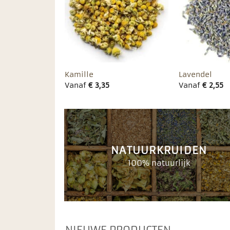
favorieten
favorieten
es
Oregano
Koningskaars
Vanaf
€
2,15
Vanaf
€
2,55
NATUURKRUIDEN
100% natuurlijk
NIEUWE PRODUCTEN