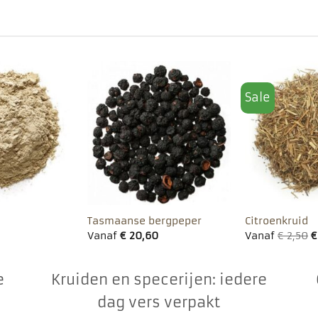
Sale
Toevoegen
Toevoegen
aan
aan
favorieten
favorieten
Tasmaanse bergpeper
Citroenkruid
Vanaf
€
20,60
Vanaf
€
2,50
€
e
Kruiden en specerijen: iedere
dag vers verpakt