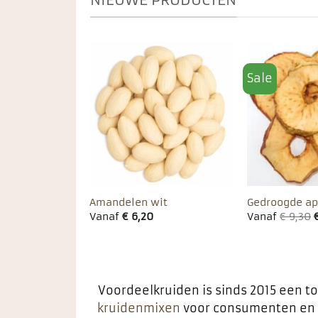
Sale
Toevoegen
Toevoegen
aan
aan
favorieten
favorieten
Amandelen wit
Gedroogde ap
€
4,10
Vanaf
€
6,20
Vanaf
€
9,30
Voordeelkruiden is sinds 2015 een t
kruidenmixen
voor consumenten en b