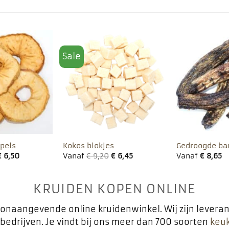
Sale
Toevoegen
Toevoegen
aan
aan
favorieten
favorieten
pels
Kokos blokjes
Gedroogde ba
€
6,50
Vanaf
€
9,20
€
6,45
Vanaf
€
8,65
KRUIDEN KOPEN ONLINE
oonaangevende online kruidenwinkel. Wij zijn levera
edrijven. Je vindt bij ons meer dan 700 soorten
keu