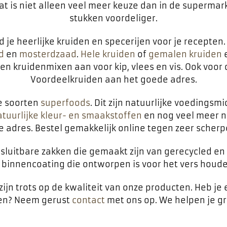
at is niet alleen veel meer keuze dan in de supermar
stukken voordeliger.
 je heerlijke kruiden en specerijen voor je recepten
d
en
mosterdzaad
.
Hele kruiden
of
gemalen kruiden
e
 kruidenmixen aan voor kip, vlees en vis. Ook voor d
Voordeelkruiden aan het goede adres.
se soorten
superfoods
. Dit zijn natuurlijke voedingsm
tuurlijke kleur- en smaakstoffen
en nog veel meer na
te adres. Bestel gemakkelijk online tegen zeer scherpe
luitbare zakken die gemaakt zijn van gerecycled en n
e binnencoating die ontworpen is voor het vers houd
zijn trots op de kwaliteit van onze producten. Heb je 
len? Neem gerust
contact
met ons op. We helpen je gr