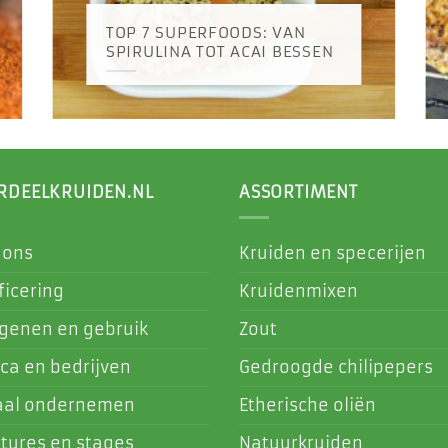
TOP 7 SUPERFOODS: VAN
SPIRULINA TOT ACAI BESSEN
RDEELKRUIDEN.NL
ASSORTIMENT
 ons
Kruiden en specerijen
ficering
Kruidenmixen
rgenen en gebruik
Zout
ca en bedrijven
Gedroogde chilipepers
aal ondernemen
Etherische oliën
tures en stages
Natuurkruiden