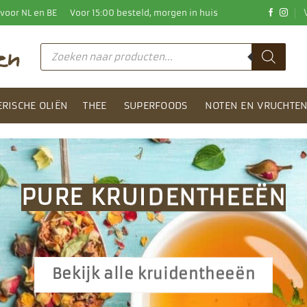
0 voor NL en BE
Voor 15:00 besteld, morgen in huis
Producten
zoeken
ERISCHE OLIËN
THEE
SUPERFOODS
NOTEN EN VRUCHTE
KKERSTE KRUIDEN EN SPEC
Bekijk alle keukenkruiden