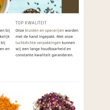
TOP KWALITEIT
en bij
Onze
kruiden en specerijen
worden
kelijk
met de hand ingepakt. Met onze
 bij
luchtdichte verpakkingen
kunnen
den en
wij een lange houdbaarheid en
.
constante kwaliteit garanderen.
Toevoegen
Toevoegen
aan
aan