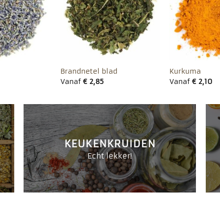
favorieten
favorieten
Damiana
Tijm
Vanaf
€
3,45
Vanaf
€
2,15
KEUKENKRUIDEN
Echt lekker!