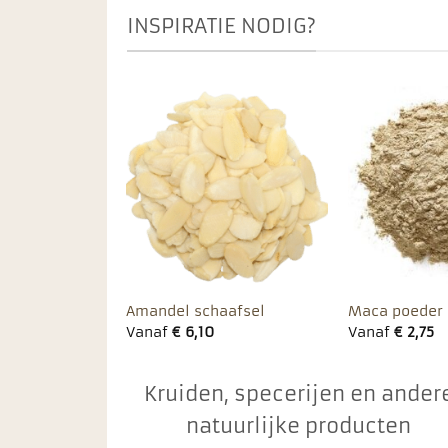
INSPIRATIE NODIG?
Toevoegen
Toevoegen
aan
aan
favorieten
favorieten
Amandel schaafsel
Maca poeder
Vanaf
€
6,10
Vanaf
€
2,75
Kruiden, specerijen en ander
natuurlijke producten