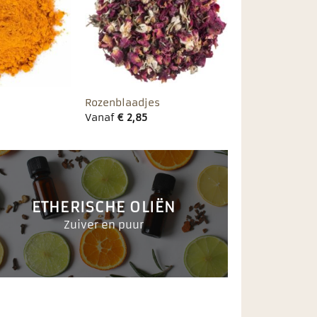
favorieten
favorieten
Rozemarijn
Citroenmeliss
Vanaf
€
1,95
Vanaf
€
2,60
ETHERISCHE OLIËN
Zuiver en puur