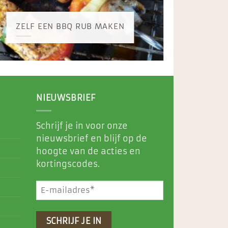
WAT 
ZELF EEN BBQ RUB MAKEN
HOE 
NIEUWSBRIEF
Schrijf je in voor onze
nieuwsbrief en blijf op de
hoogte van de acties en
kortingscodes.
E-
mailadres
(Vereist)