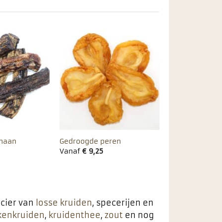
Toevoegen
Toevoegen
aan
aan
favorieten
favorieten
naan
Gedroogde peren
Vanaf
€
9,25
ncier van
losse kruiden
, specerijen en
kenkruiden
,
kruidenthee
,
zout
en nog