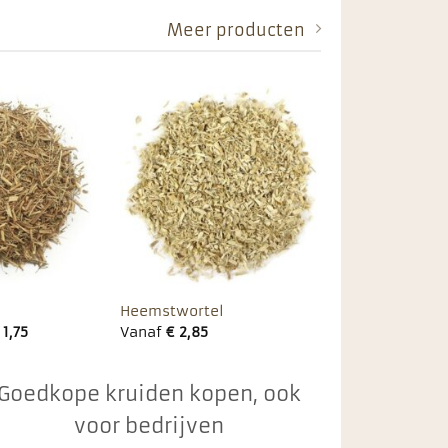
Meer producten
Toevoegen
Toevoegen
aan
aan
favorieten
favorieten
Heemstwortel
1,75
Vanaf
€
2,85
Goedkope kruiden kopen, ook
voor bedrijven