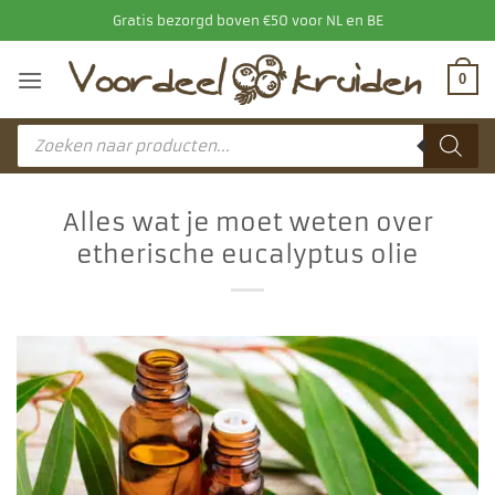
Ga
Gratis bezorgd boven €50 voor NL en BE
naar
inhoud
0
Producten
zoeken
Alles wat je moet weten over
etherische eucalyptus olie