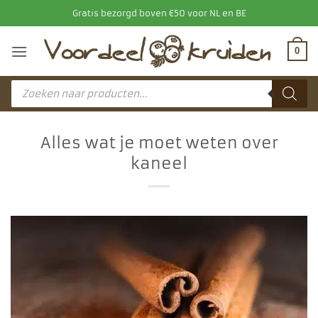
Ga
Gratis bezorgd boven €50 voor NL en BE
naar
inhoud
0
Producten
zoeken
Alles wat je moet weten over
kaneel