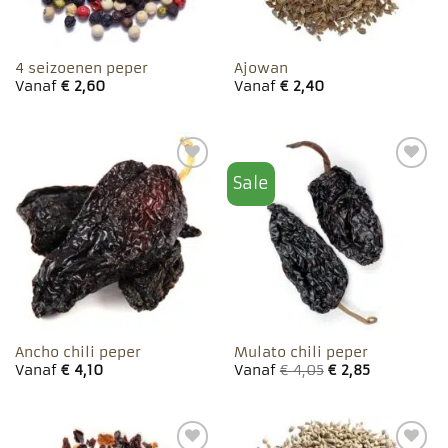
4 seizoenen peper
Ajowan
Vanaf
€
2,60
Vanaf
€
2,40
Sale
Toevoegen
Toevoegen
aan
aan
favorieten
favorieten
Ancho chili peper
Mulato chili peper
Vanaf
€
4,10
Vanaf
€
4,05
€
2,85