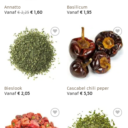
Annatto
Basilicum
Vanaf
€
2,25
€
1,60
Vanaf
€
1,95
Toevoegen
Toevoegen
aan
aan
favorieten
favorieten
Bieslook
Cascabel chili peper
Vanaf
€
2,05
Vanaf
€
5,50
Toevoegen
Toevoegen
aan
aan