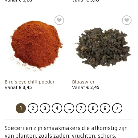
Vanaf
€
3,05
Vanaf
€
3,10
Toevoegen
Toevoegen
aan
aan
favorieten
favorieten
Bird’s eye chili poeder
Blaaswier
Vanaf
€
3,45
Vanaf
€
2,45
1
2
3
4
…
7
8
9
Specerijen zijn smaakmakers die afkomstig zijn
van planten, zoals zaden, vruchten, schors,