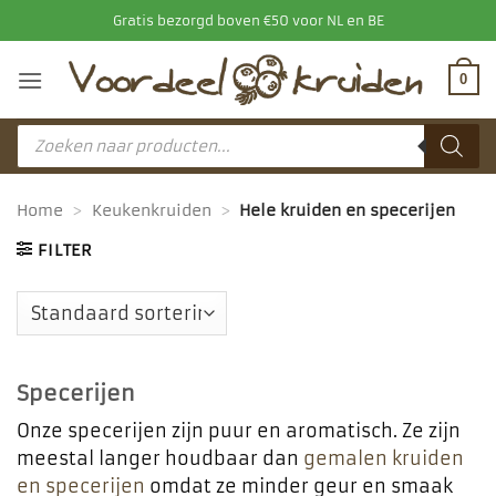
Ga
Gratis bezorgd boven €50 voor NL en BE
naar
inhoud
0
Producten
zoeken
Home
>
Keukenkruiden
>
Hele kruiden en specerijen
FILTER
Specerijen
Onze specerijen zijn puur en aromatisch. Ze zijn
meestal langer houdbaar dan
gemalen kruiden
en specerijen
omdat ze minder geur en smaak