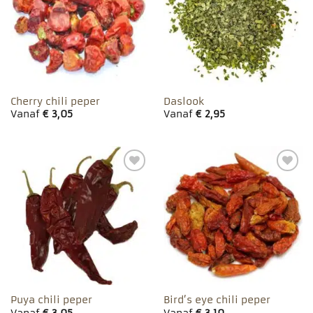
favorieten
favorieten
Cherry chili peper
Daslook
Vanaf
€
3,05
Vanaf
€
2,95
Toevoegen
Toevoegen
aan
aan
favorieten
favorieten
Puya chili peper
Bird’s eye chili peper