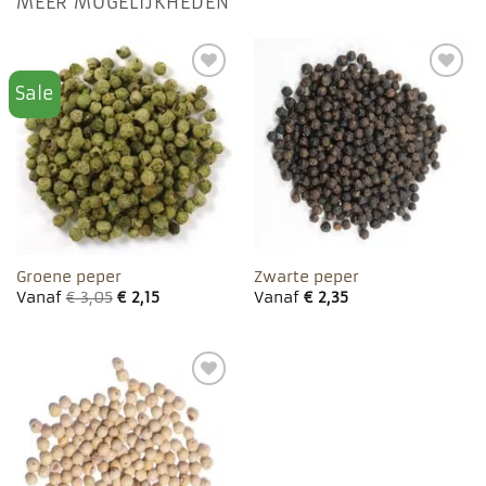
MEER MOGELIJKHEDEN
Sale
Toevoegen
Toevoegen
aan
aan
favorieten
favorieten
Groene peper
Zwarte peper
Vanaf
€
3,05
€
2,15
Vanaf
€
2,35
Toevoegen
aan
favorieten