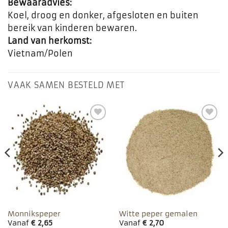
Bewaaradvies:
Koel, droog en donker, afgesloten en buiten
bereik van kinderen bewaren.
Land van herkomst:
Vietnam/Polen
VAAK SAMEN BESTELD MET
Toevoegen
Toevoegen
aan
aan
favorieten
favorieten
Monnikspeper
Witte peper gemalen
Vanaf
€
2,65
Vanaf
€
2,70