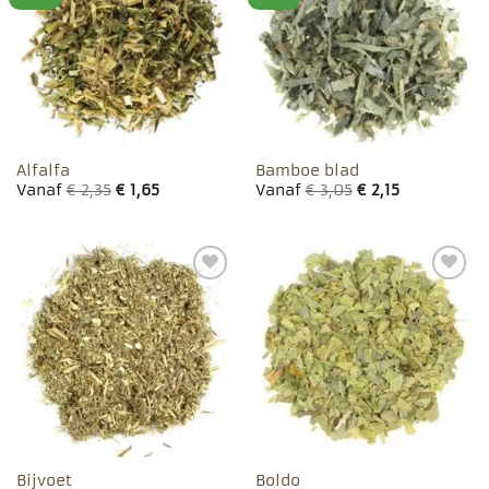
favorieten
favorieten
Alfalfa
Bamboe blad
Vanaf
€
2,35
€
1,65
Vanaf
€
3,05
€
2,15
Toevoegen
Toevoegen
aan
aan
favorieten
favorieten
Bijvoet
Boldo