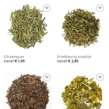
Toevoegen
Toevoegen
aan
aan
favorieten
favorieten
Citroengras
Driekleurig viooltje
Vanaf
€
1,95
Vanaf
€
2,85
Toevoegen
Toevoegen
aan
aan
favorieten
favorieten