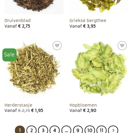
Druivenblad
Griekse bergthee
Vanaf
€
2,75
Vanaf
€
3,95
Sale
Toevoegen
Toevoegen
aan
aan
favorieten
favorieten
Herderstasje
Hopbloemen
Vanaf
€
2,75
€
1,95
Vanaf
€
2,90
1
2
3
4
…
9
10
11