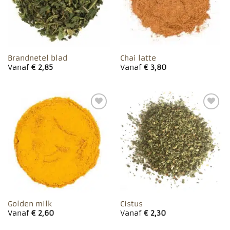
Brandnetel blad
Chai latte
Vanaf
€
2,85
Vanaf
€
3,80
Toevoegen
Toevoegen
aan
aan
favorieten
favorieten
Golden milk
Cistus
Vanaf
€
2,60
Vanaf
€
2,30