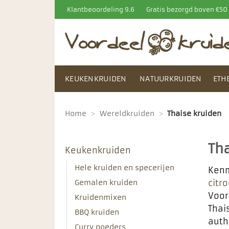
Ga
Klantbeoordeling 9.6
Gratis bezorgd boven €5
naar
inhoud
KEUKENKRUIDEN
NATUURKRUIDEN
ETH
Home
>
Wereldkruiden
>
Thaise kruiden
Th
Keukenkruiden
Hele kruiden en specerijen
Kenm
Gemalen kruiden
citr
Voor
Kruidenmixen
Thai
BBQ kruiden
auth
Curry poeders