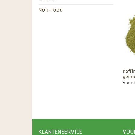
Non-food
Kaffi
gema
Vana
KLANTENSERVICE
VOO