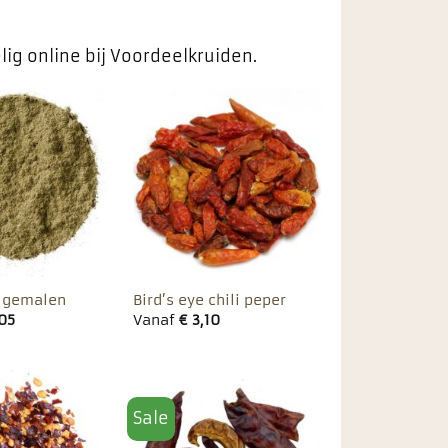
lig online bij Voordeelkruiden.
Toevoegen
Toevoegen
aan
aan
favorieten
favorieten
 gemalen
Bird’s eye chili peper
05
Vanaf
€
3,10
Sale
Toevoegen
Toevoegen
aan
aan