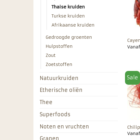
Thaise kruiden
Turkse kruiden
Afrikaanse kruiden
Gedroogde groenten
Caye
Hulpstoffen
Vana
Zout
Zoetstoffen
Sale
Natuurkruiden
Etherische oliën
Thee
Superfoods
Noten en vruchten
Chili
Vana
Granen