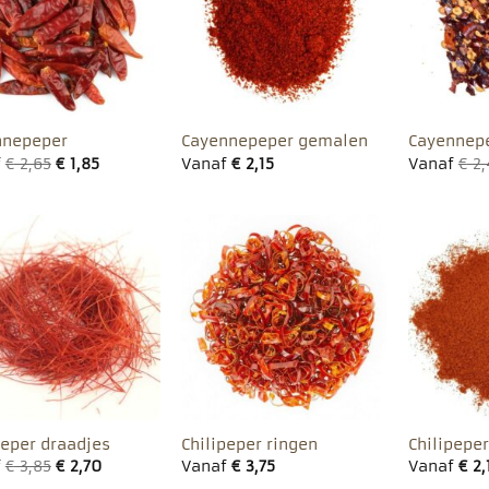
favorieten
favorieten
nnepeper
Cayennepeper gemalen
Cayennepe
f
€
2,65
€
1,85
Vanaf
€
2,15
Vanaf
€
2,
Toevoegen
Toevoegen
aan
aan
favorieten
favorieten
peper draadjes
Chilipeper ringen
Chilipepe
f
€
3,85
€
2,70
Vanaf
€
3,75
Vanaf
€
2,