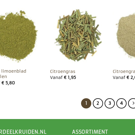
Toevoegen
Toevoegen
aan
aan
favorieten
favorieten
r limoenblad
Citroengras
Citroengr
len
Vanaf
€
1,95
Vanaf
€
2,
f
€
5,80
1
2
3
4
RDEELKRUIDEN.NL
ASSORTIMENT