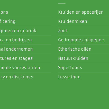
 ons
Kruiden en specerijen
ficering
Kruidenmixen
rgenen en gebruik
Zout
ca en bedrijven
Gedroogde chilipepers
aal ondernemen
Etherische oliën
tures en stages
Natuurkruiden
emene voorwaarden
Superfoods
acy en disclaimer
Losse thee