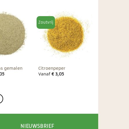
Zoutvrij
Toevoegen
Toevoegen
aan
aan
favorieten
favorieten
as gemalen
Citroenpeper
05
Vanaf
€
3,05
NIEUWSBRIEF