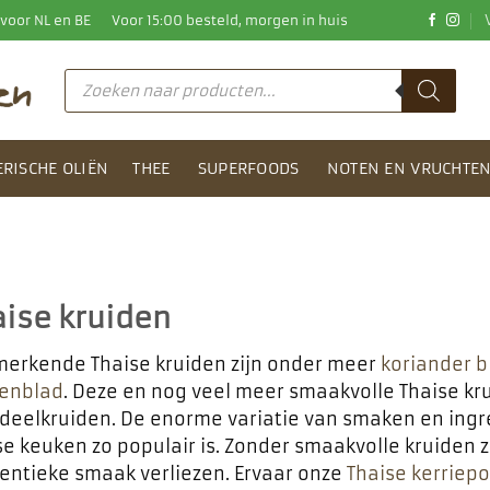
0 voor NL en BE
Voor 15:00 besteld, morgen in huis
Producten
zoeken
ERISCHE OLIËN
THEE
SUPERFOODS
NOTEN EN VRUCHTE
aise kruiden
erkende Thaise kruiden zijn onder meer
koriander b
oenblad
. Deze en nog veel meer smaakvolle Thaise krui
deelkruiden. De enorme variatie van smaken en ing
se keuken zo populair is. Zonder smaakvolle kruiden
entieke smaak verliezen. Ervaar onze
Thaise kerriep