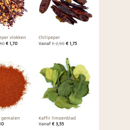
favorieten
favorieten
per vlokken
Chilipeper
40
€
1,70
Vanaf
€
2,50
€
1,75
Toevoegen
Toevoegen
aan
aan
favorieten
favorieten
r gemalen
Kaffir limoenblad
10
Vanaf
€
3,55