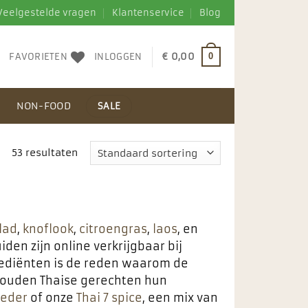
Veelgestelde vragen
Klantenservice
Blog
FAVORIETEN
INLOGGEN
€
0,00
0
N
NON-FOOD
SALE
53 resultaten
lad
,
knoflook
,
citroengras
,
laos
, en
den zijn online verkrijgbaar bij
rediënten is de reden waarom de
 zouden Thaise gerechten hun
oeder
of onze
Thai 7 spice
, een mix van