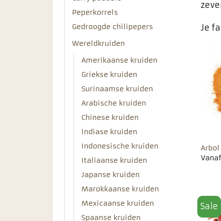
zeve
Peperkorrels
Gedroogde chilipepers
Je f
Wereldkruiden
Amerikaanse kruiden
Griekse kruiden
Surinaamse kruiden
Arabische kruiden
Chinese kruiden
Indiase kruiden
Indonesische kruiden
Arbol
Vana
Italiaanse kruiden
Japanse kruiden
Marokkaanse kruiden
Mexicaanse kruiden
Sale
Spaanse kruiden