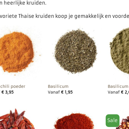
n heerlijke kruiden.
avoriete Thaise kruiden koop je gemakkelijk en voorde
Toevoegen
Toevoegen
aan
aan
favorieten
favorieten
 chili poeder
Basilicum
Basilicum
f
€
3,95
Vanaf
€
1,95
Vanaf
€
2,
Sale
Toevoegen
Toevoegen
aan
aan