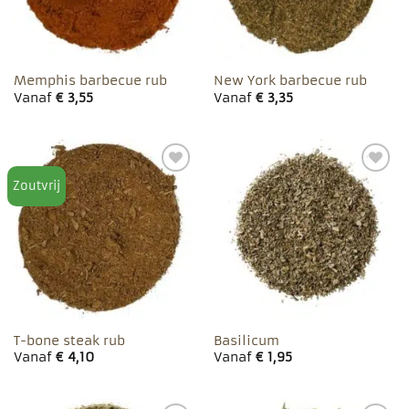
Memphis barbecue rub
New York barbecue rub
Vanaf
€
3,55
Vanaf
€
3,35
Zoutvrij
Toevoegen
Toevoegen
aan
aan
favorieten
favorieten
T-bone steak rub
Basilicum
Vanaf
€
4,10
Vanaf
€
1,95