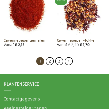
aan
aan
favorieten
favorieten
Cayennepeper gemalen
Cayennepeper vlokken
Vanaf
€
2,15
Vanaf
€
2,40
€
1,70
1
2
3
KLANTENSERVICE
Contactgegevens
Veelgestelde vragen