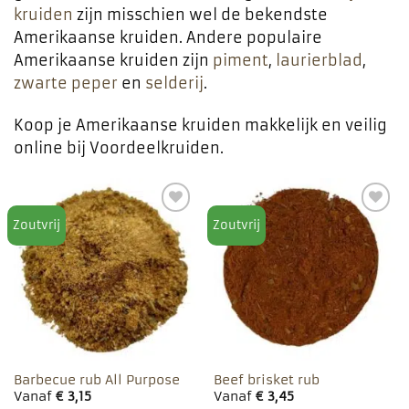
kruiden
zijn misschien wel de bekendste
Amerikaanse kruiden. Andere populaire
Amerikaanse kruiden zijn
piment
,
laurierblad
,
zwarte peper
en
selderij
.
Koop je Amerikaanse kruiden makkelijk en veilig
online bij Voordeelkruiden.
Zoutvrij
Zoutvrij
Toevoegen
Toevoegen
aan
aan
favorieten
favorieten
Barbecue rub All Purpose
Beef brisket rub
Vanaf
€
3,15
Vanaf
€
3,45