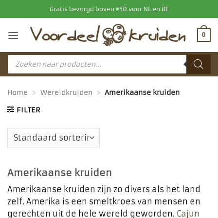
Ga
Gratis bezorgd boven €50 voor NL en BE
naar
inhoud
0
Producten
zoeken
Home
>
Wereldkruiden
>
Amerikaanse kruiden
FILTER
Amerikaanse kruiden
Amerikaanse kruiden zijn zo divers als het land
zelf. Amerika is een smeltkroes van mensen en
gerechten uit de hele wereld geworden.
Cajun