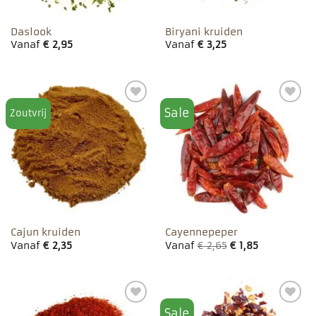
Daslook
Biryani kruiden
Vanaf
€
2,95
Vanaf
€
3,25
Sale
Zoutvrij
Toevoegen
Toevoegen
aan
aan
favorieten
favorieten
Cajun kruiden
Cayennepeper
Vanaf
€
2,35
Vanaf
€
2,65
€
1,85
Sale
Toevoegen
Toevoegen