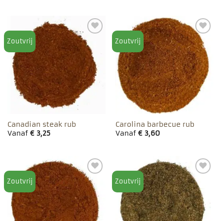
Zoutvrij
Zoutvrij
Toevoegen
Toevoegen
aan
aan
favorieten
favorieten
Canadian steak rub
Carolina barbecue rub
Vanaf
€
3,25
Vanaf
€
3,60
Zoutvrij
Zoutvrij
Toevoegen
Toevoegen
aan
aan
favorieten
favorieten