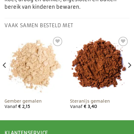
bereik van kinderen bewaren.
VAAK SAMEN BESTELD MET
Toevoegen
Toevoegen
aan
aan
favorieten
favorieten
Gember gemalen
Steranijs gemalen
Vanaf
€
2,15
Vanaf
€
3,40
KLANTENSERVICE