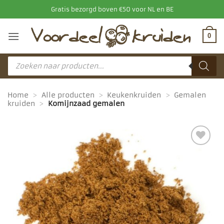
Ga
Gratis bezorgd boven €50 voor NL en BE
naar
inhoud
0
Producten
zoeken
Home
>
Alle producten
>
Keukenkruiden
>
Gemalen
kruiden
>
Komijnzaad gemalen
Toevoegen
aan
favorieten