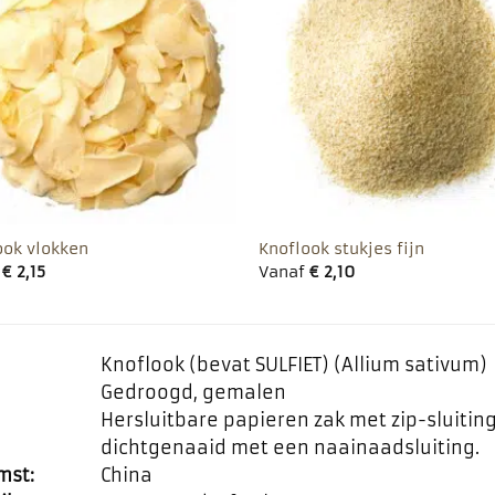
Toevoegen
Toevo
aan
aa
favorieten
favor
ook vlokken
Knoflook stukjes fijn
f
€
2,15
Vanaf
€
2,10
Knoflook (bevat SULFIET) (Allium sativum)
Gedroogd, gemalen
Hersluitbare papieren zak met zip-sluiti
dichtgenaaid met een naainaadsluiting.
mst:
China