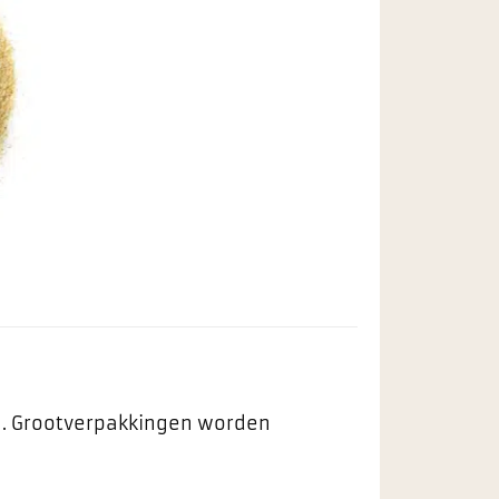
egen
n
ieten
ng. Grootverpakkingen worden