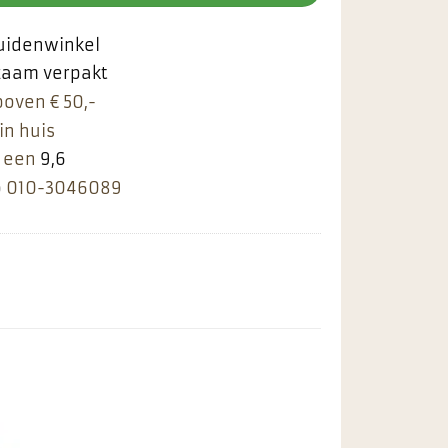
ruidenwinkel
rzaam verpakt
boven € 50,-
in huis
 een
9,6
p
010-3046089