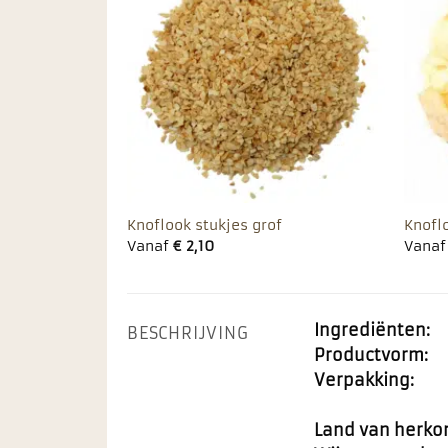
Toevoegen
aan
favorieten
Knoflook stukjes grof
Knofl
Vanaf
€
2,10
Vana
Ingrediënten:
BESCHRIJVING
Productvorm:
Verpakking:
Land van herko