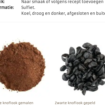
ik:
Naar smaak of volgens recept toevoegen
rmatie:
Sulfiet.
Koel, droog en donker, afgesloten en bui
Toevoegen
Toevo
aan
aa
favorieten
favor
e knoflook gemalen
Zwarte knoflook gepeld