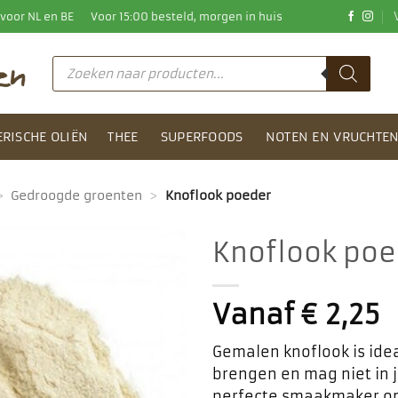
0 voor NL en BE
Voor 15:00 besteld, morgen in huis
Producten
zoeken
ERISCHE OLIËN
THEE
SUPERFOODS
NOTEN EN VRUCHTE
>
Gedroogde groenten
>
Knoflook poeder
Knoflook poe
Toevoegen
aan
Vanaf
€
2,25
favorieten
Gemalen knoflook is ide
brengen en mag niet in j
perfecte smaakmaker om