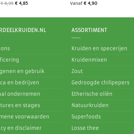
f
€
6,95
€
4,85
Vanaf
€
4,90
RDEELKRUIDEN.NL
ASSORTIMENT
 ons
Kruiden en specerijen
ficering
Kruidenmixen
rgenen en gebruik
Zout
ca en bedrijven
Gedroogde chilipepers
aal ondernemen
Etherische oliën
tures en stages
Natuurkruiden
emene voorwaarden
Superfoods
acy en disclaimer
Losse thee