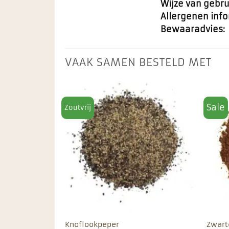
Wijze van gebru
Allergenen info
Bewaaradvies:
VAAK SAMEN BESTELD MET
Sale
Zoutvrij
Toevoegen
Toevoegen
aan
aan
favorieten
favorieten
Knoflookpeper
Zwart