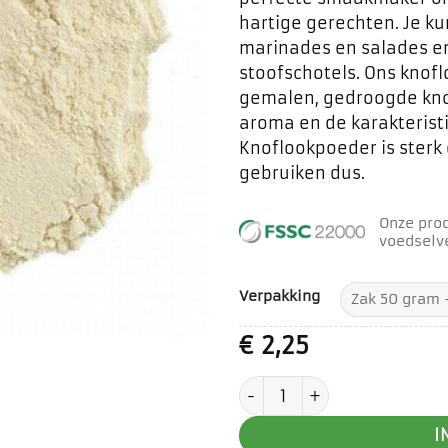
hartige gerechten. Je ku
marinades en salades en b
stoofschotels. Ons knof
gemalen, gedroogde knof
aroma en de karakteris
Knoflookpoeder is sterk
gebruiken dus.
Onze pro
voedselve
Verpakking
€
2,25
Knoflook poeder aantal
I