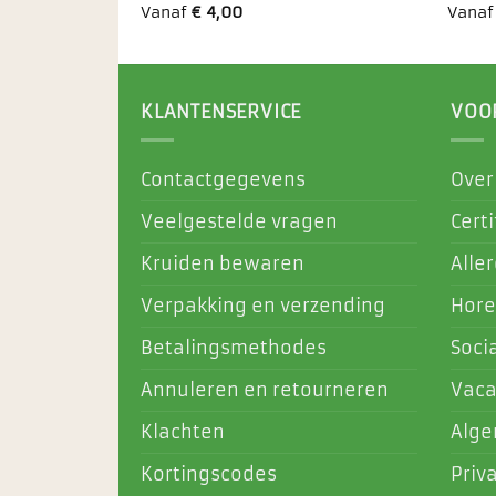
Vanaf
€
4,00
Vana
KLANTENSERVICE
VOO
Contactgegevens
Over
Veelgestelde vragen
Certi
Kruiden bewaren
Alle
Verpakking en verzending
Hore
Betalingsmethodes
Soci
Annuleren en retourneren
Vaca
Klachten
Alg
Kortingscodes
Priv