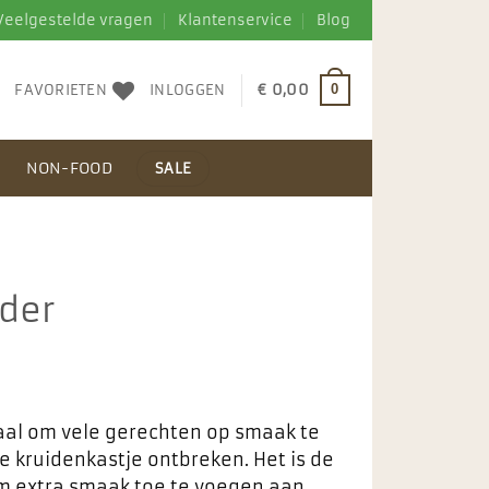
Veelgestelde vragen
Klantenservice
Blog
FAVORIETEN
INLOGGEN
€
0,00
0
N
NON-FOOD
SALE
der
aal om vele gerechten op smaak te
e kruidenkastje ontbreken. Het is de
 extra smaak toe te voegen aan