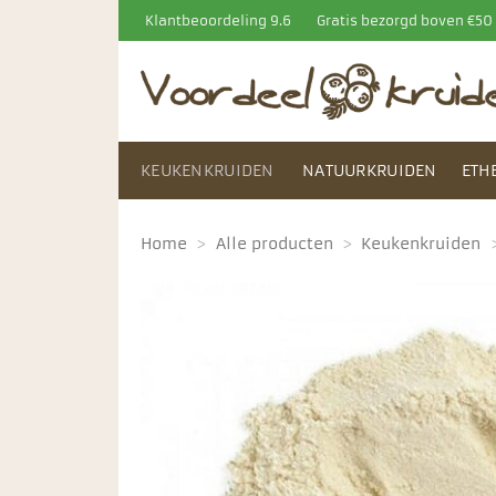
Ga
Klantbeoordeling 9.6
Gratis bezorgd boven €5
naar
inhoud
KEUKENKRUIDEN
NATUURKRUIDEN
ETH
Home
>
Alle producten
>
Keukenkruiden