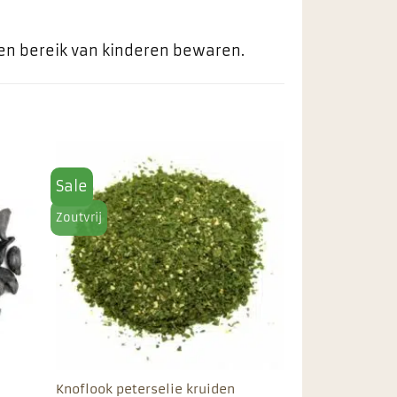
ten bereik van kinderen bewaren.
Sale
egen
Toevoegen
n
aan
ieten
favorieten
Zoutvrij
Knoflook peterselie kruiden