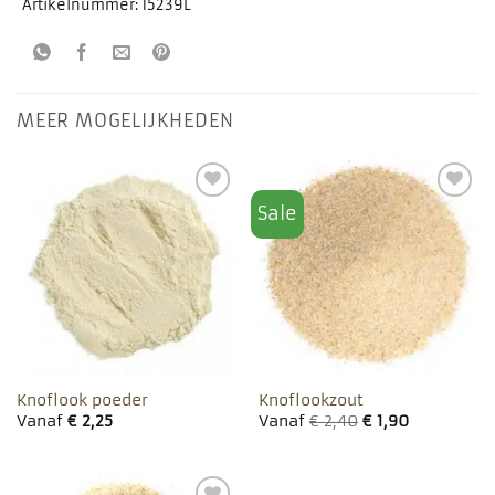
Artikelnummer:
15239L
MEER MOGELIJKHEDEN
Sale
Toevoegen
Toevoegen
aan
aan
favorieten
favorieten
Knoflook poeder
Knoflookzout
Vanaf
€
2,25
Vanaf
€
2,40
€
1,90