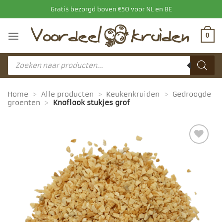
Ga
Gratis bezorgd boven €50 voor NL en BE
naar
inhoud
0
Producten
zoeken
Home
>
Alle producten
>
Keukenkruiden
>
Gedroogde
groenten
>
Knoflook stukjes grof
Toevoegen
aan
favorieten