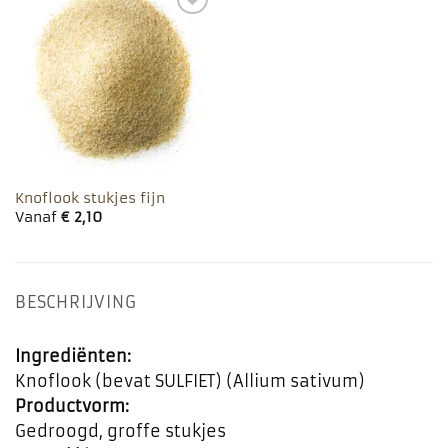
Toevoegen
aan
favorieten
Knoflook stukjes fijn
Vanaf
€
2,10
BESCHRIJVING
Ingrediënten:
Knoflook (bevat SULFIET) (Allium sativum)
Productvorm:
Gedroogd, groffe stukjes