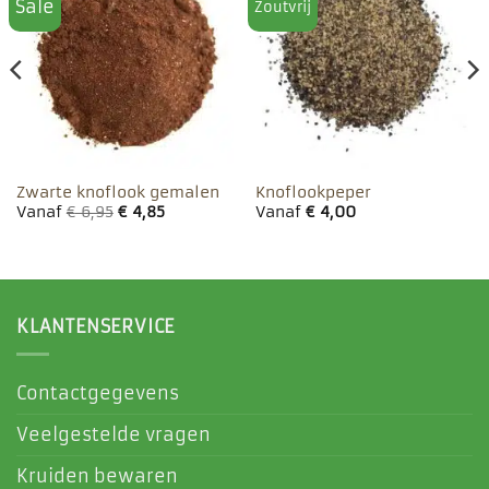
Sale
Zoutvrij
Toevoegen
Toevoegen
aan
aan
favorieten
favorieten
Zwarte knoflook gemalen
Knoflookpeper
Vanaf
€
6,95
€
4,85
Vanaf
€
4,00
KLANTENSERVICE
Contactgegevens
Veelgestelde vragen
Kruiden bewaren