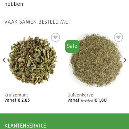
hebben.
VAAK SAMEN BESTELD MET
Sale
Toevoegen
Toevoegen
aan
aan
favorieten
favorieten
Kruizemunt
Duivenkervel
Vanaf
€
2,85
Vanaf
€
2,60
€
1,80
KLANTENSERVICE