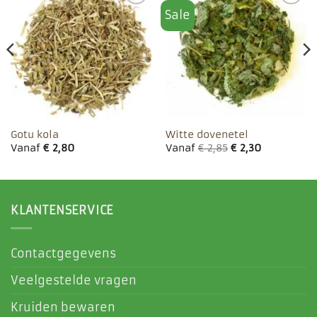
Sale
Toevoegen
Toevoegen
aan
aan
favorieten
favorieten
Gotu kola
Witte dovenetel
Vanaf
€
2,80
Vanaf
€
2,85
€
2,30
KLANTENSERVICE
Contactgegevens
Veelgestelde vragen
Kruiden bewaren