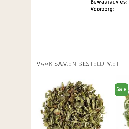
Bewaaradvies:
Voorzorg:
VAAK SAMEN BESTELD MET
Sale
Toevoegen
Toevoegen
aan
aan
favorieten
favorieten