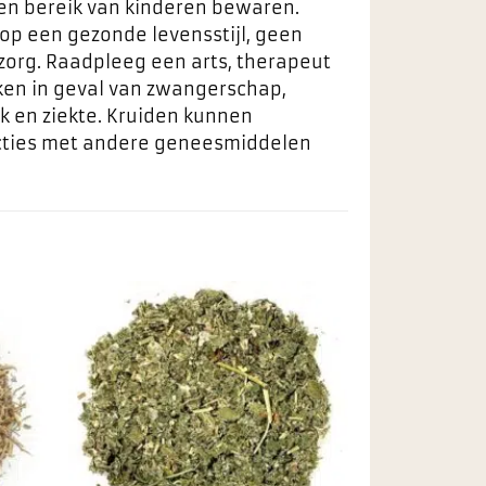
ten bereik van kinderen bewaren.
 op een gezonde levensstijl, geen
zorg. Raadpleeg een arts, therapeut
ken in geval van zwangerschap,
k en ziekte. Kruiden kunnen
racties met andere geneesmiddelen
egen
Toevoegen
n
aan
ieten
favorieten