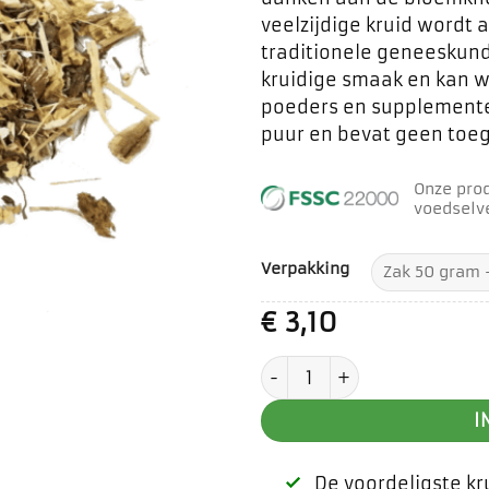
veelzijdige kruid wordt 
traditionele geneeskund
kruidige smaak en kan wo
poeders en supplemente
puur en bevat geen toe
Onze pro
voedselve
Verpakking
€
3,10
Echinacea wortel aantal
I
De voordeligste k