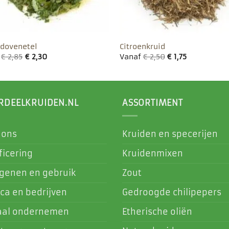
 dovenetel
Citroenkruid
f
€
2,85
€
2,30
Vanaf
€
2,50
€
1,75
RDEELKRUIDEN.NL
ASSORTIMENT
 ons
Kruiden en specerijen
ficering
Kruidenmixen
rgenen en gebruik
Zout
ca en bedrijven
Gedroogde chilipepers
aal ondernemen
Etherische oliën