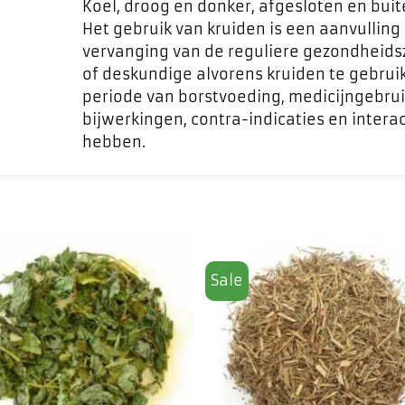
Koel, droog en donker, afgesloten en bui
Het gebruik van kruiden is een aanvulling
vervanging van de reguliere gezondheids
of deskundige alvorens kruiden te gebrui
periode van borstvoeding, medicijngebrui
bijwerkingen, contra-indicaties en inte
hebben.
Sale
Toevoegen
Toevo
aan
aa
favorieten
favor