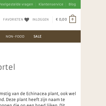
Veelgestelde vragen
Klantenservice
Blog
FAVORIETEN
INLOGGEN
€
0,00
0
N
NON-FOOD
SALE
rtel
mstig van de Echinacea plant, ook wel
. Deze plant heeft zijn naam te
pen die op een hoed lijken. Dit