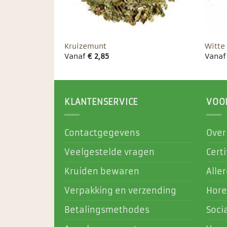
Kruizemunt
Witte
Vanaf
€
2,85
Vana
KLANTENSERVICE
VOO
Contactgegevens
Over
Veelgestelde vragen
Certi
Kruiden bewaren
Alle
Verpakking en verzending
Hore
Betalingsmethodes
Soci