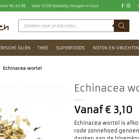
0 voor NL en BE
Voor 15:00 besteld, morgen in huis
Producten
zoeken
ERISCHE OLIËN
THEE
SUPERFOODS
NOTEN EN VRUCHTE
>
Echinacea wortel
Echinacea wo
Toevoegen
aan
Vanaf
€
3,10
favorieten
Echinacea wortel is afko
rode zonnehoed genoemd
danken aan de bloemknop