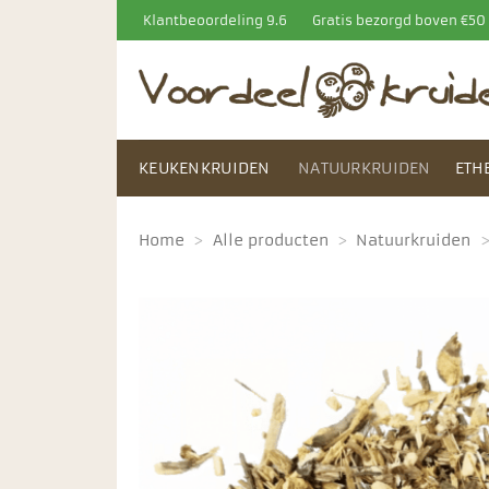
Ga
Klantbeoordeling 9.6
Gratis bezorgd boven €5
naar
inhoud
KEUKENKRUIDEN
NATUURKRUIDEN
ETH
Home
>
Alle producten
>
Natuurkruiden