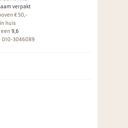
rzaam verpakt
boven € 50,-
in huis
 een
9,6
p
010-3046089