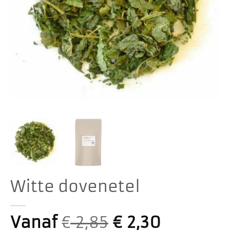
Witte dovenetel
Vanaf
€
2,85
€
2,30