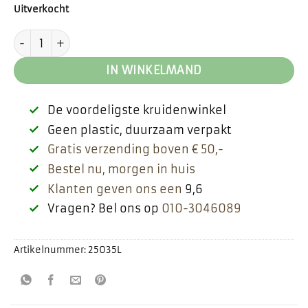
prijs
prijs
Uitverkocht
was:
is:
€ 2,85.
€ 2,30.
Witte dovenetel aantal
IN WINKELMAND
De voordeligste kruidenwinkel
Geen plastic, duurzaam verpakt
Gratis verzending boven € 50,-
Bestel nu, morgen in huis
Klanten geven ons een
9,6
Vragen? Bel ons op
010-3046089
Artikelnummer:
25035L