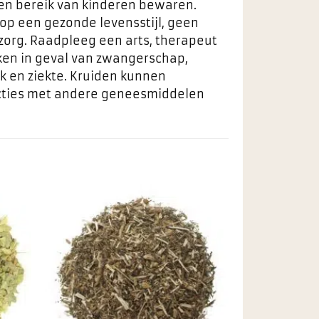
ten bereik van kinderen bewaren.
 op een gezonde levensstijl, geen
zorg. Raadpleeg een arts, therapeut
ken in geval van zwangerschap,
k en ziekte. Kruiden kunnen
racties met andere geneesmiddelen
egen
Toevoegen
n
aan
ieten
favorieten