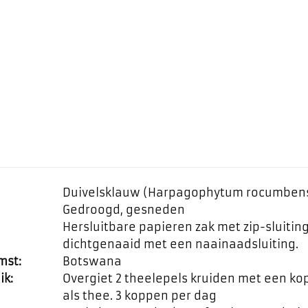
Duivelsklauw (Harpagophytum rocumben
Gedroogd, gesneden
Hersluitbare papieren zak met zip-sluiti
dichtgenaaid met een naainaadsluiting.
mst:
Botswana
ik:
Overgiet 2 theelepels kruiden met een ko
als thee. 3 koppen per dag