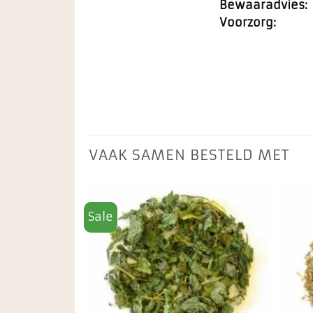
Bewaaradvies:
Voorzorg:
VAAK SAMEN BESTELD MET
Sale
Toevoegen
Toevoegen
aan
aan
favorieten
favorieten