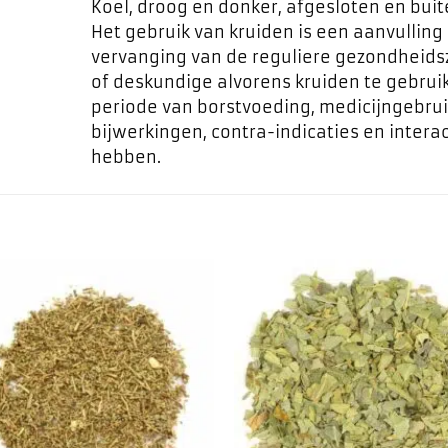
Koel, droog en donker, afgesloten en bui
Het gebruik van kruiden is een aanvulling
vervanging van de reguliere gezondheids
of deskundige alvorens kruiden te gebrui
periode van borstvoeding, medicijngebrui
bijwerkingen, contra-indicaties en inte
hebben.
Toevoegen
Toevo
aan
aa
favorieten
favor