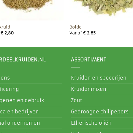
kruid
Boldo
f
€
2,80
Vanaf
€
2,85
RDEELKRUIDEN.NL
ASSORTIMENT
 ons
Kruiden en specerijen
ficering
Kruidenmixen
rgenen en gebruik
Zout
ca en bedrijven
Gedroogde chilipepers
aal ondernemen
Etherische oliën