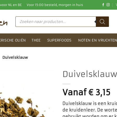
0 voor NL en BE
Voor 15:00 besteld, morgen in huis
Producten
zoeken
ERISCHE OLIËN
THEE
SUPERFOODS
NOTEN EN VRUCHTE
>
Duivelsklauw
Duivelsklau
Toevoegen
aan
Vanaf
€
3,15
favorieten
Duivelsklauw is een krui
de kruidenleer. De wort
gebruikt worden om er k