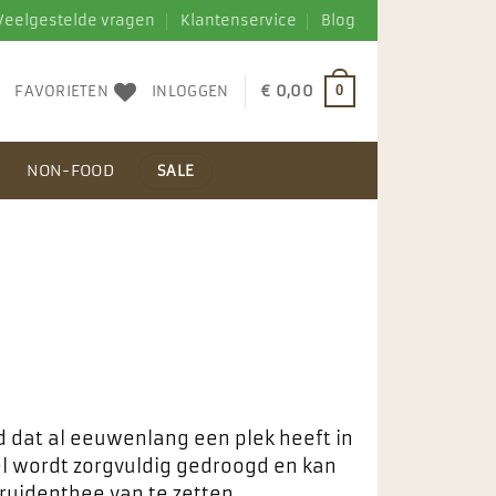
Veelgestelde vragen
Klantenservice
Blog
FAVORIETEN
INLOGGEN
€
0,00
0
N
NON-FOOD
SALE
w
d dat al eeuwenlang een plek heeft in
el wordt zorgvuldig gedroogd en kan
ruidenthee van te zetten.