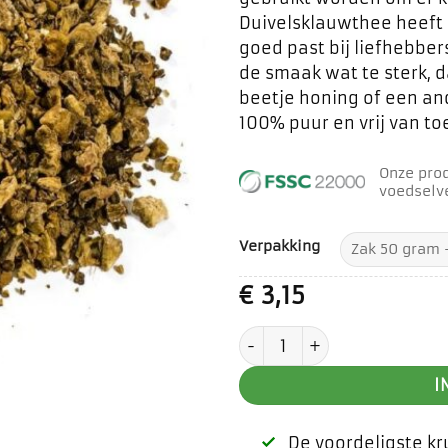
Duivelsklauwthee heeft 
goed past bij liefhebber
de smaak wat te sterk, 
beetje honing of een an
100% puur en vrij van t
Onze pro
voedselve
Verpakking
€
3,15
Duivelsklauw aantal
I
De voordeligste k