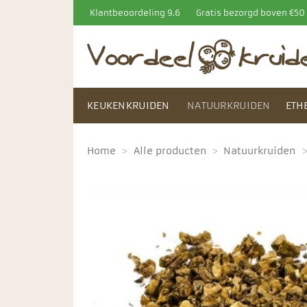
Ga
Klantbeoordeling 9.6
Gratis bezorgd boven €5
naar
inhoud
KEUKENKRUIDEN
NATUURKRUIDEN
ETH
Home
>
Alle producten
>
Natuurkruiden