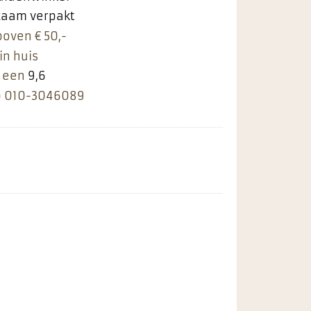
rzaam verpakt
boven € 50,-
in huis
 een
9,6
p
010-3046089