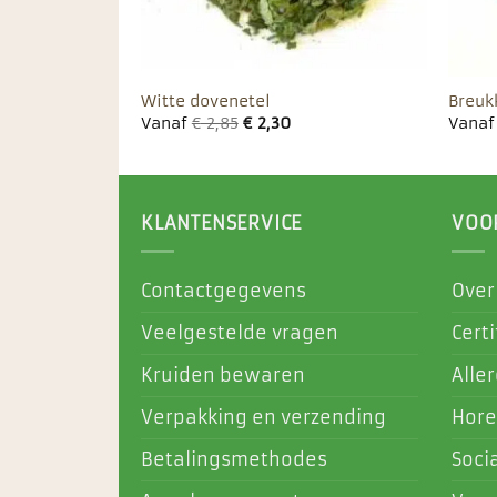
Witte dovenetel
Breuk
Vanaf
€
2,85
€
2,30
Vana
KLANTENSERVICE
VOO
Contactgegevens
Over
Veelgestelde vragen
Certi
Kruiden bewaren
Alle
Verpakking en verzending
Hore
Betalingsmethodes
Soci