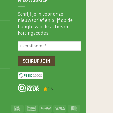
NIEUWSBRIEF
Schrijf je in voor onze
nieuwsbrief en blijf op de
hoogte van de acties en
kortingscodes.
E-
mailadres
(Vereist)
IDeal
Bancontact
PayPal
Visa
MasterCard