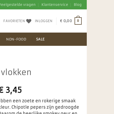
Veelgestelde vragen
Klantenservice
Blog
FAVORIETEN
INLOGGEN
€
0,00
0
N
NON-FOOD
SALE
i vlokken
€
3,45
ebben een zoete en rokerige smaak
kleur. Chipotle pepers zijn gedroogde
Daarom de heerlijke smokey geur en