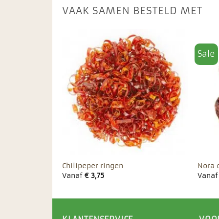
VAAK SAMEN BESTELD MET
Sale
Toevoegen
Toevoegen
aan
aan
favorieten
favorieten
i vlokken
Chilipeper ringen
Nora 
Vanaf
€
3,75
Vana