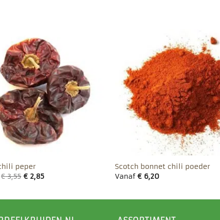
Toevoegen
Toevo
aan
aa
favorieten
favor
chili peper
Scotch bonnet chili poeder
f
€
3,55
€
2,85
Vanaf
€
6,20