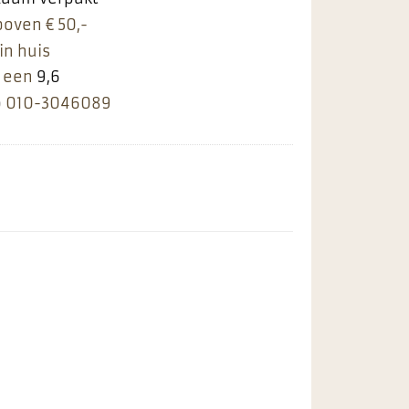
boven € 50,-
in huis
 een
9,6
p
010-3046089