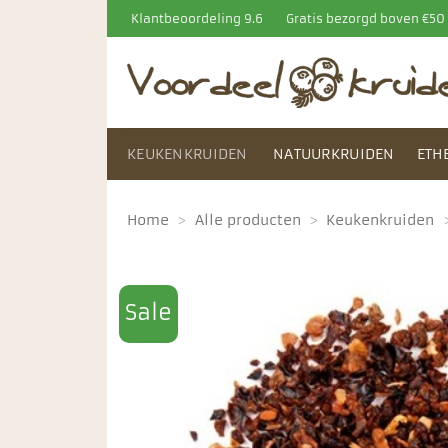
Ga
Klantbeoordeling 9.6
Gratis bezorgd boven €5
naar
inhoud
KEUKENKRUIDEN
NATUURKRUIDEN
ETH
Home
>
Alle producten
>
Keukenkruiden
Sale