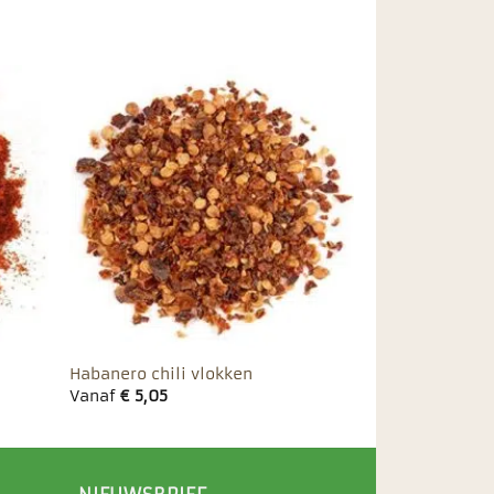
egen
Toevoegen
n
aan
ieten
favorieten
Habanero chili vlokken
Vanaf
€
5,05