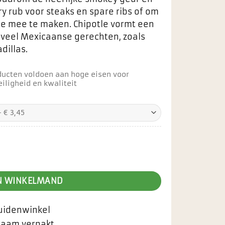
ry rub voor steaks en spare ribs of om
de mee te maken. Chipotle vormt een
 veel Mexicaanse gerechten, zoals
dillas.
ducten voldoen aan hoge eisen voor
iligheid en kwaliteit
elijke
dige
s
ntal
45.
N WINKELMAND
ruidenwinkel
rzaam verpakt