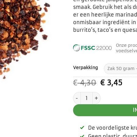
smaak. Gebruik het als d
er een heerlijke marina
onmisbaar ingrediënt in
burrito’s, taco’s en quesa
Onze pro
voedselve
Verpakking
Oorspronk
Hui
€
4,30
€
3,45
prijs
prij
Chipotle chili vlokken aa
was:
is:
€ 4,30.
€ 3,
I
De voordeligste k
Geen plastic, duu