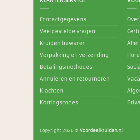
KLANTENSERVICE
VOO
Contactgegevens
Over
Veelgestelde vragen
Certi
Kruiden bewaren
Alle
Verpakking en verzending
Hore
Betalingsmethodes
Soci
Annuleren en retourneren
Vaca
Klachten
Alg
Kortingscodes
Priv
Copyright 2026 ©
Voordeelkruiden.nl