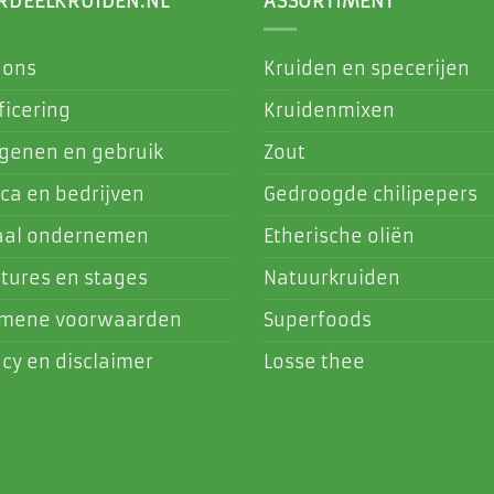
RDEELKRUIDEN.NL
ASSORTIMENT
 ons
Kruiden en specerijen
ficering
Kruidenmixen
rgenen en gebruik
Zout
ca en bedrijven
Gedroogde chilipepers
aal ondernemen
Etherische oliën
tures en stages
Natuurkruiden
emene voorwaarden
Superfoods
acy en disclaimer
Losse thee