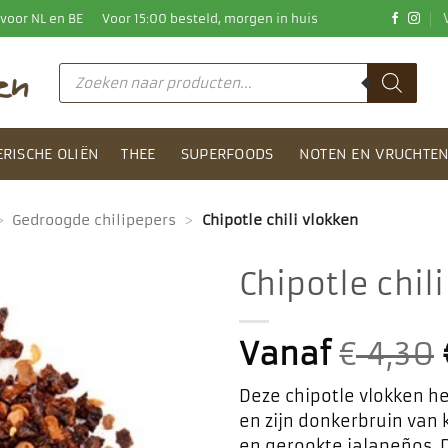
0 voor NL en BE
Voor 15:00 besteld, morgen in huis
Producten
zoeken
ERISCHE OLIËN
THEE
SUPERFOODS
NOTEN EN VRUCHTE
>
Gedroogde chilipepers
>
Chipotle chili vlokken
Chipotle chil
Toevoegen
aan
Vanaf
€
4,30
favorieten
Deze chipotle vlokken h
en zijn donkerbruin van 
en gerookte jalapeños. 