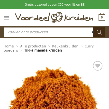
Ga
Gratis bezorgd boven €50 voor NL en BE
naar
inhoud
0
Producten
zoeken
Home
>
Alle producten
>
Keukenkruiden
>
Curry
poeders
>
Tikka masala kruiden
Toevoegen
aan
favorieten