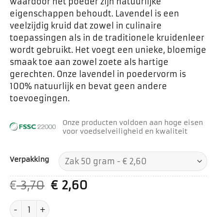
waardoor het poeder zijn natuurlijke
eigenschappen behoudt. Lavendel is een
veelzijdig kruid dat zowel in culinaire
toepassingen als in de traditionele kruidenleer
wordt gebruikt. Het voegt een unieke, bloemige
smaak toe aan zowel zoete als hartige
gerechten. Onze lavendel in poedervorm is
100% natuurlijk en bevat geen andere
toevoegingen.
Onze producten voldoen aan hoge eisen
voor voedselveiligheid en kwaliteit
Verpakking
Oorspronkelijke
Huidige
€
3,70
€
2,60
prijs
prijs
Lavendel poeder aantal
was:
is: