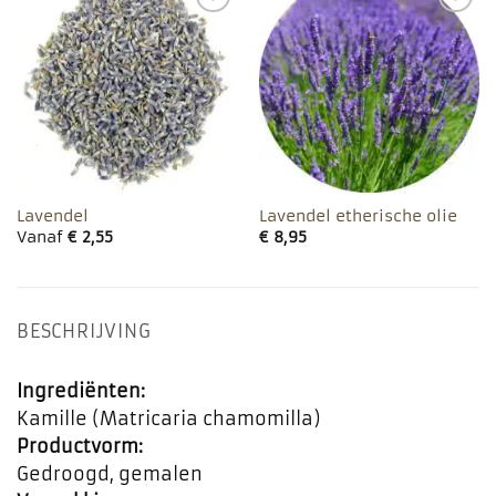
Toevoegen
Toevoegen
aan
aan
favorieten
favorieten
Lavendel
Lavendel etherische olie
Vanaf
€
2,55
€
8,95
BESCHRIJVING
Ingrediënten:
Kamille (Matricaria chamomilla)
Productvorm:
Gedroogd, gemalen