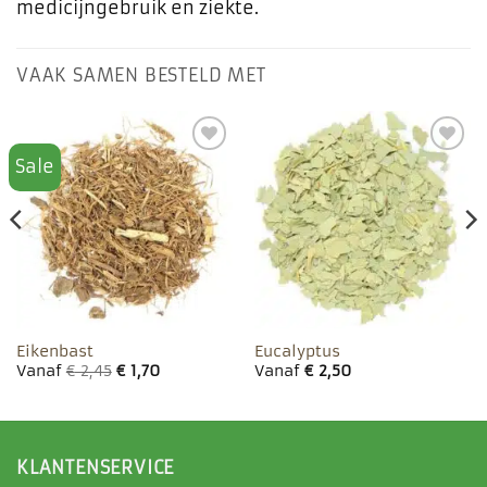
medicijngebruik en ziekte.
VAAK SAMEN BESTELD MET
Sale
Toevoegen
Toevoegen
aan
aan
favorieten
favorieten
Eikenbast
Eucalyptus
Vanaf
€
2,45
€
1,70
Vanaf
€
2,50
KLANTENSERVICE