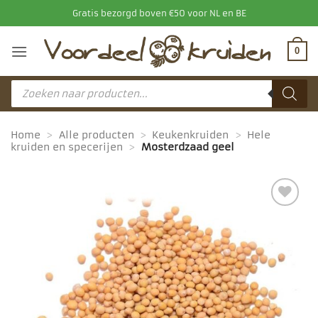
Ga
Gratis bezorgd boven €50 voor NL en BE
naar
inhoud
0
Producten
zoeken
Home
>
Alle producten
>
Keukenkruiden
>
Hele
kruiden en specerijen
>
Mosterdzaad geel
Toevoegen
aan
favorieten