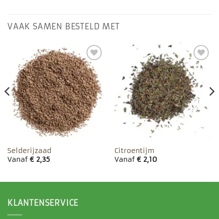
VAAK SAMEN BESTELD MET
Toevoegen
Toevoegen
aan
aan
favorieten
favorieten
Selderijzaad
Citroentijm
Vanaf
€
2,35
Vanaf
€
2,10
KLANTENSERVICE