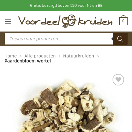
Ga
Gratis bezorgd boven €50 voor NL en BE
naar
inhoud
0
Producten
zoeken
Home
>
Alle producten
>
Natuurkruiden
>
Paardenbloem wortel
Toevoegen
aan
favorieten