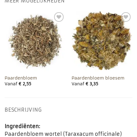
MEER MOGELIJKHEDEN
Toevoegen
Toevoegen
aan
aan
favorieten
favorieten
Paardenbloem
Paardenbloem bloesem
Vanaf
€
2,55
Vanaf
€
3,35
BESCHRIJVING
Ingrediënten:
Paardenbloem wortel (Taraxacum officinale)