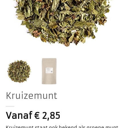
Kruizemunt
Vanaf
€
2,85
Kruizemunt staat ook bekend als groene munt,