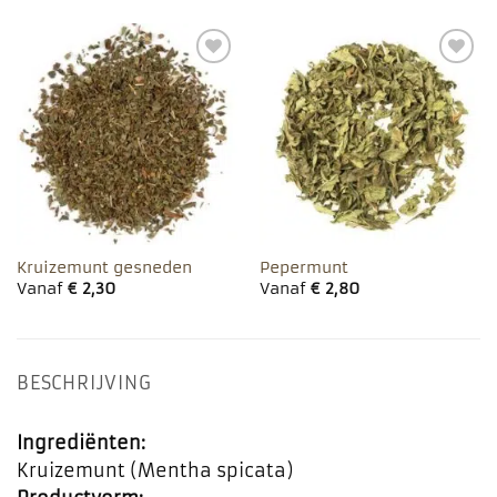
Toevoegen
Toevoegen
aan
aan
favorieten
favorieten
Kruizemunt gesneden
Pepermunt
Vanaf
€
2,30
Vanaf
€
2,80
BESCHRIJVING
Ingrediënten:
Kruizemunt (Mentha spicata)