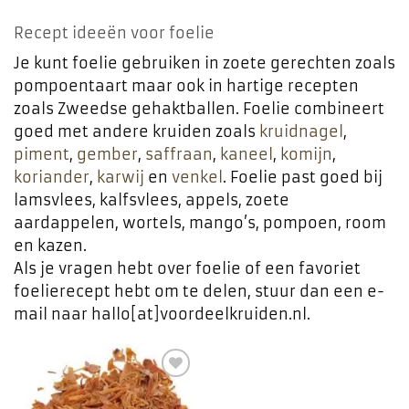
Recept ideeën voor foelie
Je kunt foelie gebruiken in zoete gerechten zoals
pompoentaart maar ook in hartige recepten
zoals Zweedse gehaktballen. Foelie combineert
goed met andere kruiden zoals
kruidnagel
,
piment
,
gember
,
saffraan
,
kaneel
,
komijn
,
koriander
,
karwij
en
venkel
. Foelie past goed bij
lamsvlees, kalfsvlees, appels, zoete
aardappelen, wortels, mango’s, pompoen, room
en kazen.
Als je vragen hebt over foelie of een favoriet
foelierecept hebt om te delen, stuur dan een e-
mail naar hallo[at]voordeelkruiden.nl.
Toevoegen
aan