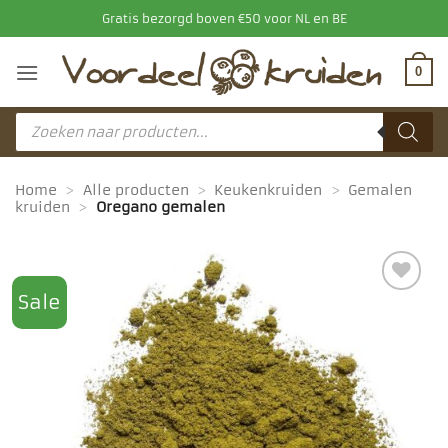
Ga
Gratis bezorgd boven €50 voor NL en BE
naar
inhoud
0
Producten
zoeken
Home
>
Alle producten
>
Keukenkruiden
>
Gemalen
kruiden
>
Oregano gemalen
Sale
Toevoegen
aan
favorieten