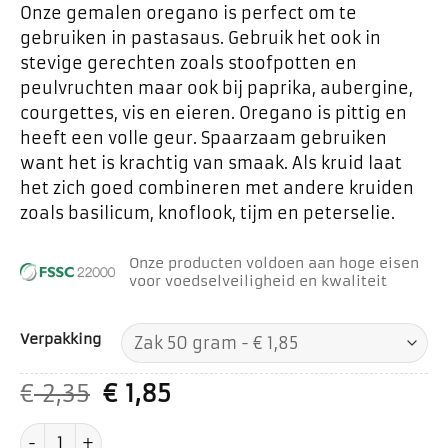
Onze gemalen oregano is perfect om te
gebruiken in pastasaus. Gebruik het ook in
stevige gerechten zoals stoofpotten en
peulvruchten maar ook bij paprika, aubergine,
courgettes, vis en eieren. Oregano is pittig en
heeft een volle geur. Spaarzaam gebruiken
want het is krachtig van smaak. Als kruid laat
het zich goed combineren met andere kruiden
zoals basilicum, knoflook, tijm en peterselie.
Onze producten voldoen aan hoge eisen
voor voedselveiligheid en kwaliteit
Verpakking
Oorspronkelijke
Huidige
€
2,35
€
1,85
prijs
prijs
Oregano gemalen aantal
was:
is: