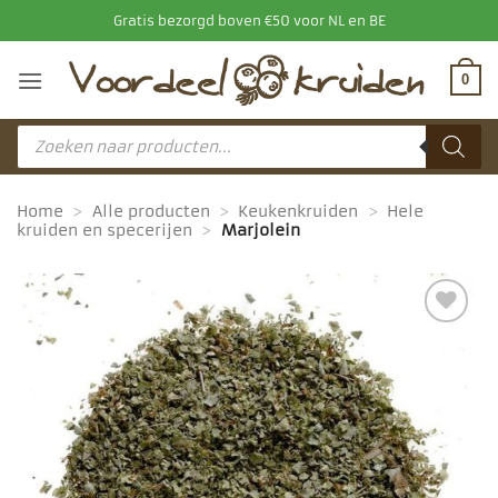
Ga
Gratis bezorgd boven €50 voor NL en BE
naar
inhoud
0
Producten
zoeken
Home
>
Alle producten
>
Keukenkruiden
>
Hele
kruiden en specerijen
>
Marjolein
Toevoegen
aan
favorieten