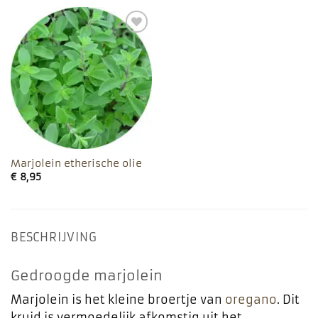
Toevoegen
aan
favorieten
Marjolein etherische olie
€
8,95
BESCHRIJVING
Gedroogde marjolein
Marjolein is het kleine broertje van
oregano
. Dit
kruid is vermoedelijk afkomstig uit het