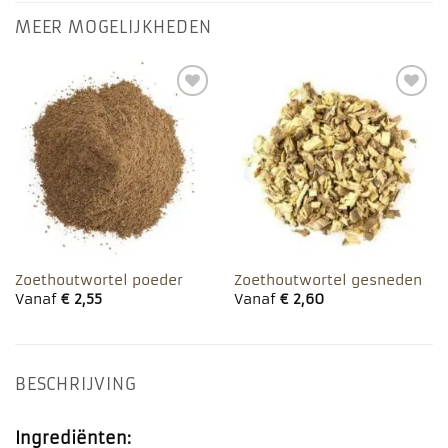
MEER MOGELIJKHEDEN
Toevoegen
Toevoegen
aan
aan
favorieten
favorieten
Zoethoutwortel poeder
Zoethoutwortel gesneden
Vanaf
€
2,55
Vanaf
€
2,60
BESCHRIJVING
Ingrediënten: