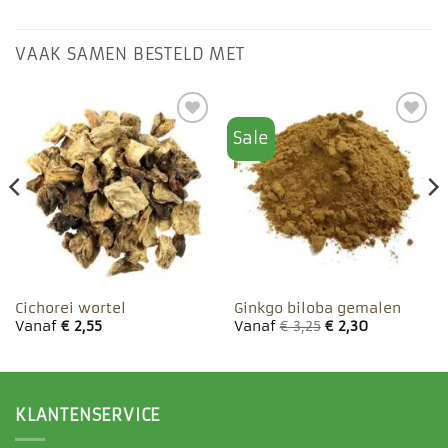
VAAK SAMEN BESTELD MET
Sale
Toevoegen
Toevoegen
aan
aan
favorieten
favorieten
Cichorei wortel
Ginkgo biloba gemalen
Vanaf
€
2,55
Vanaf
€
3,25
€
2,30
KLANTENSERVICE