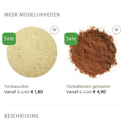
MEER MOGELIJKHEDEN
Sale
Sale
Toevoegen
Toevoegen
aan
aan
favorieten
favorieten
Tonkasuiker
Tonkabonen gemalen
Vanaf
€
2,60
€
1,80
Vanaf
€
7,00
€
4,90
BESCHRIJVING