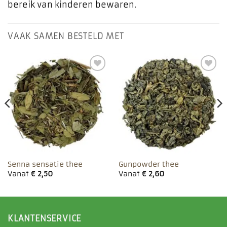
bereik van kinderen bewaren.
VAAK SAMEN BESTELD MET
Toevoegen
Toevoegen
aan
aan
favorieten
favorieten
Senna sensatie thee
Gunpowder thee
Vanaf
€
2,50
Vanaf
€
2,60
KLANTENSERVICE