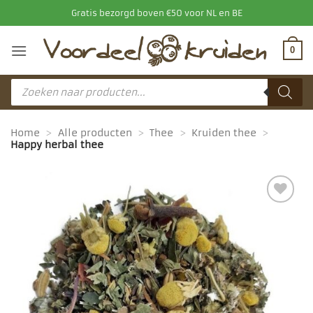
Ga
Gratis bezorgd boven €50 voor NL en BE
naar
inhoud
0
Producten
zoeken
Home
>
Alle producten
>
Thee
>
Kruiden thee
>
Happy herbal thee
Toevoegen
aan
favorieten