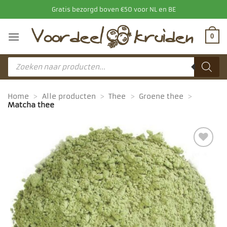
Ga
Gratis bezorgd boven €50 voor NL en BE
naar
inhoud
0
Producten
zoeken
Home
>
Alle producten
>
Thee
>
Groene thee
>
Matcha thee
Toevoegen
aan
favorieten