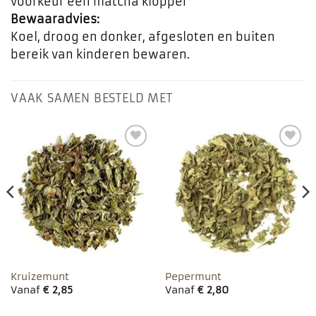
voorkeur een matcha klopper
Bewaaradvies:
Koel, droog en donker, afgesloten en buiten
bereik van kinderen bewaren.
VAAK SAMEN BESTELD MET
Toevoegen
Toevoegen
aan
aan
favorieten
favorieten
Kruizemunt
Pepermunt
Vanaf
€
2,85
Vanaf
€
2,80