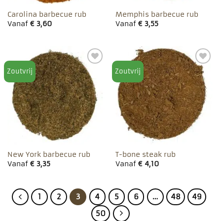
Carolina barbecue rub
Memphis barbecue rub
Vanaf
€
3,60
Vanaf
€
3,55
Zoutvrij
Zoutvrij
Toevoegen
Toevoegen
aan
aan
favorieten
favorieten
New York barbecue rub
T-bone steak rub
Vanaf
€
3,35
Vanaf
€
4,10
1
2
3
4
5
6
…
48
49
50