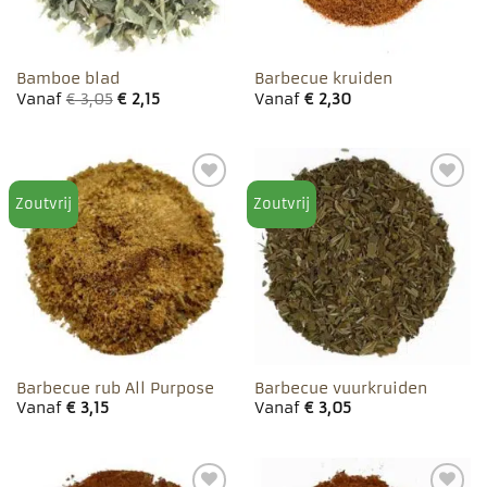
Bamboe blad
Barbecue kruiden
Vanaf
€
3,05
€
2,15
Vanaf
€
2,30
Zoutvrij
Zoutvrij
Toevoegen
Toevoegen
aan
aan
favorieten
favorieten
Barbecue rub All Purpose
Barbecue vuurkruiden
Vanaf
€
3,15
Vanaf
€
3,05