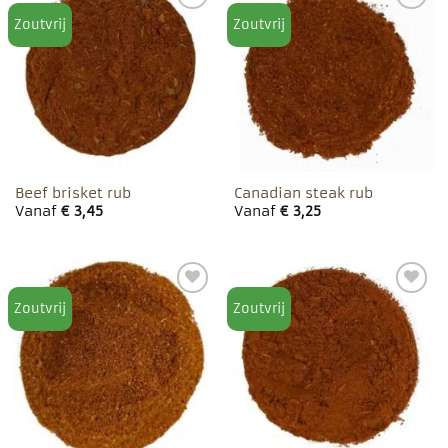
Zoutvrij
Zoutvrij
Toevoegen
Toevoegen
aan
aan
favorieten
favorieten
Beef brisket rub
Canadian steak rub
Vanaf
€
3,45
Vanaf
€
3,25
Zoutvrij
Zoutvrij
Toevoegen
Toevoegen
aan
aan
favorieten
favorieten