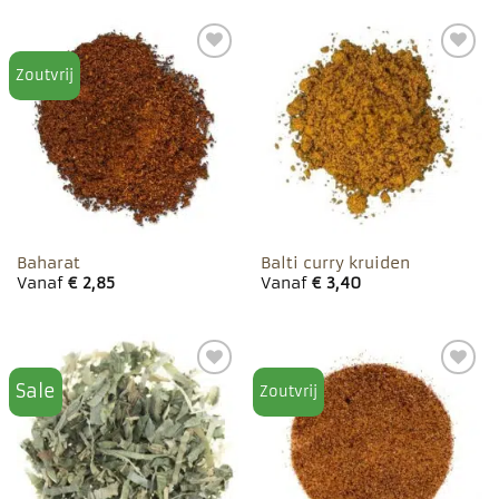
Zoutvrij
Toevoegen
Toevoegen
aan
aan
favorieten
favorieten
Baharat
Balti curry kruiden
Vanaf
€
2,85
Vanaf
€
3,40
Sale
Zoutvrij
Toevoegen
Toevoegen
aan
aan
favorieten
favorieten