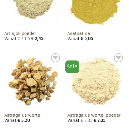
Artisjok poeder
Asafoetida
Vanaf
€
3,05
€
2,45
Vanaf
€
5,05
Sale
Toevoegen
Toevoegen
aan
aan
favorieten
favorieten
Astragalus wortel
Astragalus wortel poeder
Vanaf
€
3,20
Vanaf
€
3,35
€
2,35