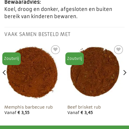
Bewaaradvies:
Koel, droog en donker, afgesloten en buiten
bereik van kinderen bewaren.
VAAK SAMEN BESTELD MET
Zoutvrij
Zoutvrij
Toevoegen
Toevoegen
aan
aan
favorieten
favorieten
Memphis barbecue rub
Beef brisket rub
Vanaf
€
3,55
Vanaf
€
3,45