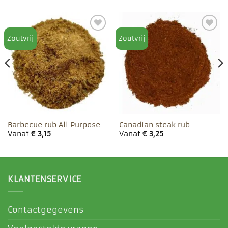
Zoutvrij
Zoutvrij
Toevoegen
Toevoegen
aan
aan
favorieten
favorieten
Barbecue rub All Purpose
Canadian steak rub
Vanaf
€
3,15
Vanaf
€
3,25
KLANTENSERVICE
Contactgegevens