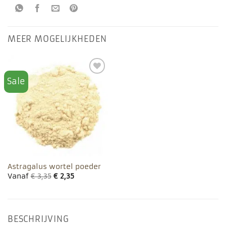
MEER MOGELIJKHEDEN
Sale
Toevoegen
aan
favorieten
Astragalus wortel poeder
Vanaf
€
3,35
€
2,35
BESCHRIJVING