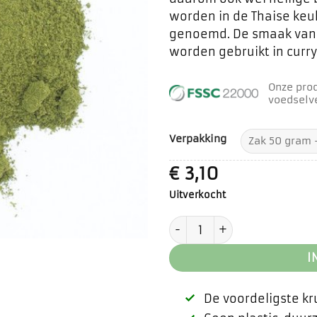
worden in de Thaise ke
genoemd. De smaak van 
worden gebruikt in curry
Onze pro
voedselve
Verpakking
€
3,10
Uitverkocht
Tulsi poeder aantal
I
De voordeligste k