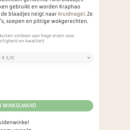
uken gebruikt en worden Kraphao
de blaadjes neigt naar
kruidnagel
. Ze
’s, soepen en pittige wokgerechten.
ducten voldoen aan hoge eisen voor
iligheid en kwaliteit
N WINKELMAND
ruidenwinkel