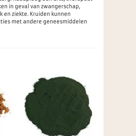
ken in geval van zwangerschap,
k en ziekte. Kruiden kunnen
racties met andere geneesmiddelen
egen
Toevoegen
n
aan
ieten
favorieten