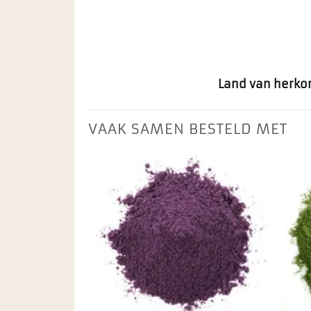
Land van herko
VAAK SAMEN BESTELD MET
Toevoegen
Toevoegen
aan
aan
favorieten
favorieten