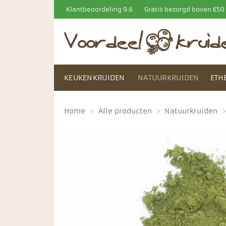
Ga
Klantbeoordeling 9.6
Gratis bezorgd boven €5
naar
inhoud
KEUKENKRUIDEN
NATUURKRUIDEN
ETH
Home
>
Alle producten
>
Natuurkruiden