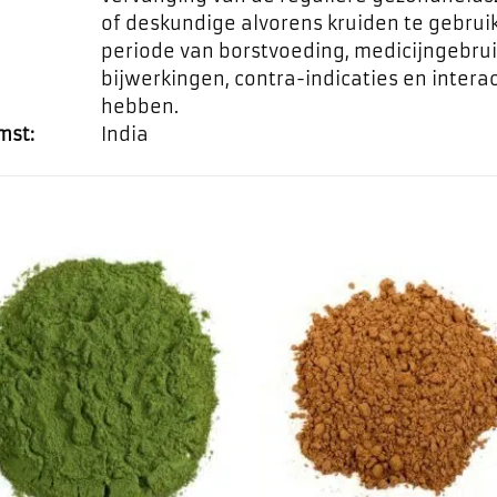
of deskundige alvorens kruiden te gebrui
periode van borstvoeding, medicijngebrui
bijwerkingen, contra-indicaties en inte
hebben.
mst:
India
Toevoegen
Toevo
aan
aa
favorieten
favor