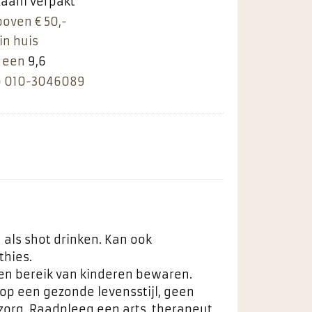
rzaam verpakt
boven € 50,-
in huis
 een
9,6
p
010-3046089
 als shot drinken. Kan ook
hies.
ten bereik van kinderen bewaren.
 op een gezonde levensstijl, geen
zorg. Raadpleeg een arts, therapeut