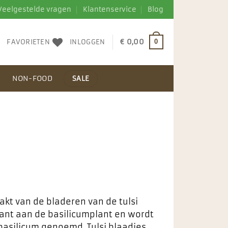
Veelgestelde vragen
Klantenservice
Blog
FAVORIETEN
INLOGGEN
€
0,00
0
N
NON-FOOD
SALE
kt van de bladeren van de tulsi
want aan de basilicumplant en wordt
basilicum genoemd. Tulsi blaadjes