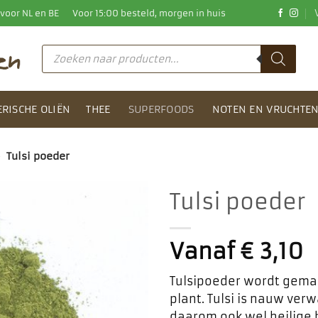
0 voor NL en BE
Voor 15:00 besteld, morgen in huis
Producten
zoeken
ERISCHE OLIËN
THEE
SUPERFOODS
NOTEN EN VRUCHTE
>
Tulsi poeder
Tulsi poeder
Toevoegen
aan
Vanaf
€
3,10
favorieten
Tulsipoeder wordt gemaa
plant. Tulsi is nauw ver
daarom ook wel heilige 