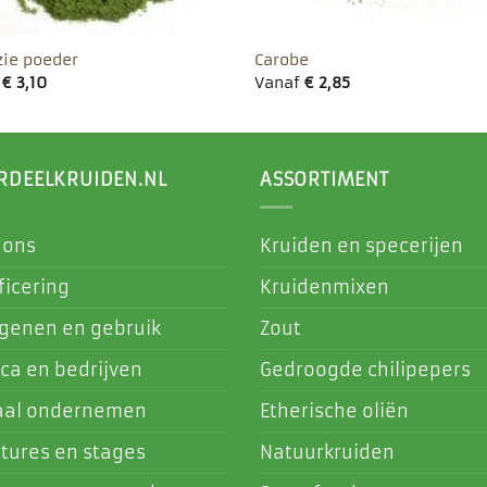
zie poeder
Carobe
f
€
3,10
Vanaf
€
2,85
RDEELKRUIDEN.NL
ASSORTIMENT
 ons
Kruiden en specerijen
ficering
Kruidenmixen
rgenen en gebruik
Zout
ca en bedrijven
Gedroogde chilipepers
aal ondernemen
Etherische oliën
tures en stages
Natuurkruiden