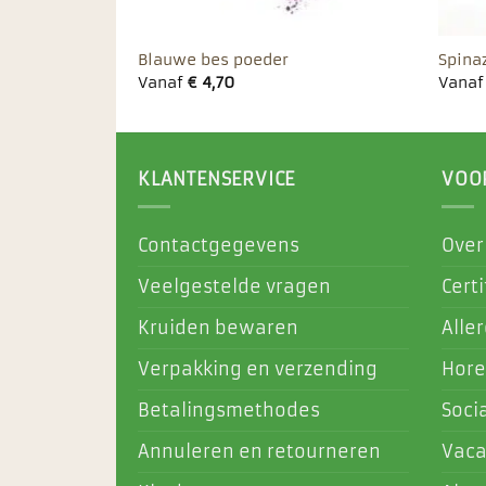
Blauwe bes poeder
Spina
Vanaf
€
4,70
Vana
KLANTENSERVICE
VOO
Contactgegevens
Over
Veelgestelde vragen
Certi
Kruiden bewaren
Alle
Verpakking en verzending
Hore
Betalingsmethodes
Soci
Annuleren en retourneren
Vaca