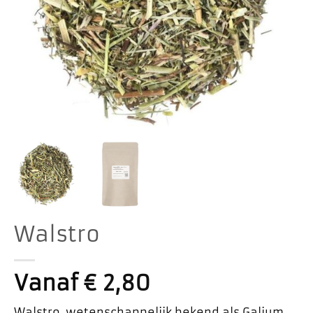
Walstro
Vanaf
€
2,80
Walstro, wetenschappelijk bekend als Galium