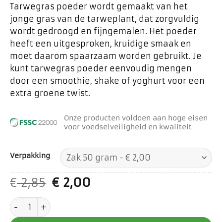
Tarwegras poeder wordt gemaakt van het
jonge gras van de tarweplant, dat zorgvuldig
wordt gedroogd en fijngemalen. Het poeder
heeft een uitgesproken, kruidige smaak en
moet daarom spaarzaam worden gebruikt. Je
kunt tarwegras poeder eenvoudig mengen
door een smoothie, shake of yoghurt voor een
extra groene twist.
Onze producten voldoen aan hoge eisen
voor voedselveiligheid en kwaliteit
Verpakking
Oorspronkelijke
Huidige
€
2,85
€
2,00
prijs
prijs
Tarwegras poeder aantal
was:
is:
€ 2,85.
€ 2,00.