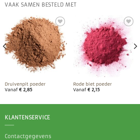
VAAK SAMEN BESTELD MET
Toevoegen
Toevoegen
aan
aan
favorieten
favorieten
Druivenpit poeder
Rode biet poeder
Vanaf
€
2,85
Vanaf
€
2,15
KLANTENSERVICE
Contactgegevens