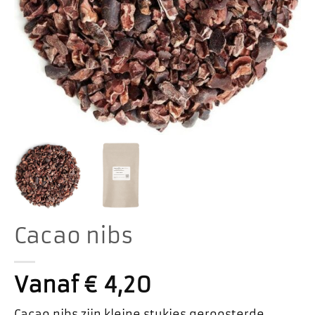
Cacao nibs
Vanaf
€
4,20
Cacao nibs zijn kleine stukjes geroosterde