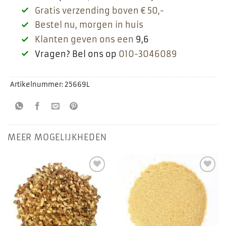
Gratis verzending boven € 50,-
Bestel nu, morgen in huis
Klanten geven ons een
9,6
Vragen? Bel ons op
010-3046089
Artikelnummer:
25669L
MEER MOGELIJKHEDEN
Toevoegen
Toevoegen
aan
aan
favorieten
favorieten