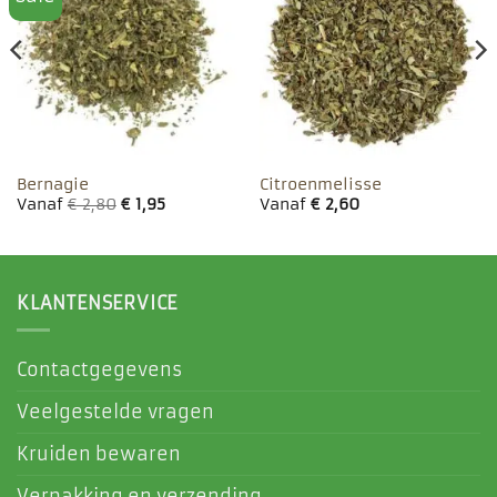
aan
aan
favorieten
favorieten
Bernagie
Citroenmelisse
Vanaf
€
2,80
€
1,95
Vanaf
€
2,60
KLANTENSERVICE
Contactgegevens
Veelgestelde vragen
Kruiden bewaren
Verpakking en verzending