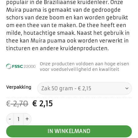
populair in de Braziliaanse kruidenleer. Onze
Muira puama is gemaakt van de gedroogde
schors van deze boom en kan worden gebruikt
om een thee van te maken. De thee heeft een
milde, houtachtige smaak. Naast het gebruik in
thee kan Muira puama ook worden verwerkt in
tincturen en andere kruidenproducten.
Onze producten voldoen aan hoge eisen
voor voedselveiligheid en kwaliteit
Verpakking
Oorspronkelijke
Huidige
€
2,70
€
2,15
prijs
prijs
Muira puama aantal
was:
is:
€ 2,70.
€ 2,15.
IN WINKELMAND