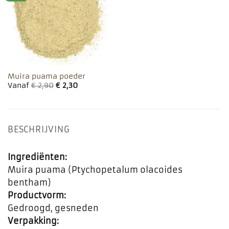
favorieten
Muira puama poeder
Vanaf
€
2,90
€
2,30
BESCHRIJVING
Ingrediënten:
Muira puama (Ptychopetalum olacoides
bentham)
Productvorm:
Gedroogd, gesneden
Verpakking: