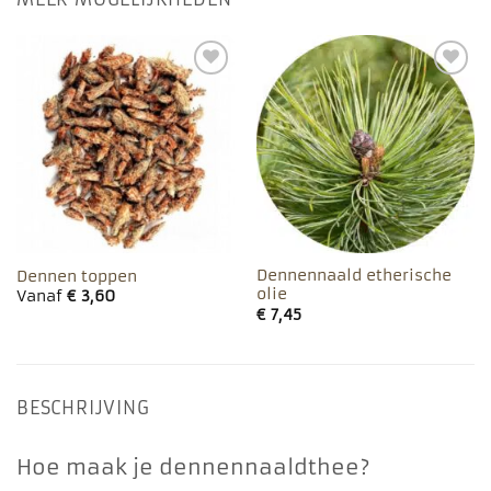
Toevoegen
Toevoegen
aan
aan
favorieten
favorieten
Dennennaald etherische
Dennen toppen
olie
Vanaf
€
3,60
€
7,45
BESCHRIJVING
Hoe maak je dennennaaldthee?