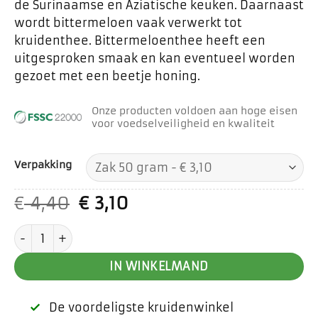
de Surinaamse en Aziatische keuken. Daarnaast
wordt bittermeloen vaak verwerkt tot
kruidenthee. Bittermeloenthee heeft een
uitgesproken smaak en kan eventueel worden
gezoet met een beetje honing.
Onze producten voldoen aan hoge eisen
voor voedselveiligheid en kwaliteit
Verpakking
Oorspronkelijke
Huidige
€
4,40
€
3,10
prijs
prijs
Bittermeloen aantal
was:
is:
€ 4,40.
€ 3,10.
IN WINKELMAND
De voordeligste kruidenwinkel