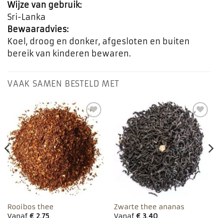
Wijze van gebruik:
Sri-Lanka
Bewaaradvies:
Koel, droog en donker, afgesloten en buiten
bereik van kinderen bewaren.
VAAK SAMEN BESTELD MET
Toevoegen
Toevoegen
aan
aan
favorieten
favorieten
Rooibos thee
Zwarte thee ananas
Vanaf
€
2,75
Vanaf
€
3,40