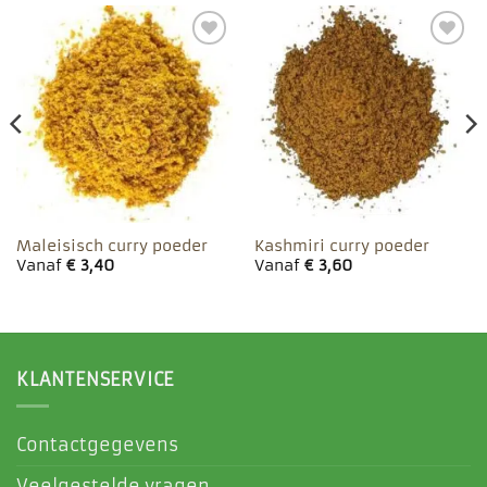
Toevoegen
Toevoegen
aan
aan
favorieten
favorieten
Maleisisch curry poeder
Kashmiri curry poeder
Vanaf
€
3,40
Vanaf
€
3,60
KLANTENSERVICE
Contactgegevens
Veelgestelde vragen