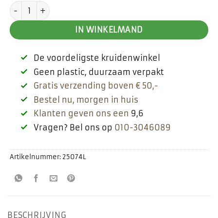
Maisbaard aantal
was:
is:
€ 2,50.
€ 1,75.
IN WINKELMAND
De voordeligste kruidenwinkel
Geen plastic, duurzaam verpakt
Gratis verzending boven € 50,-
Bestel nu, morgen in huis
Klanten geven ons een
9,6
Vragen? Bel ons op
010-3046089
Artikelnummer:
25074L
BESCHRIJVING