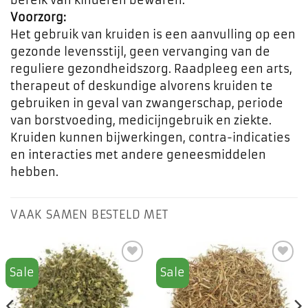
bereik van kinderen bewaren.
Voorzorg:
Het gebruik van kruiden is een aanvulling op een
gezonde levensstijl, geen vervanging van de
reguliere gezondheidszorg. Raadpleeg een arts,
therapeut of deskundige alvorens kruiden te
gebruiken in geval van zwangerschap, periode
van borstvoeding, medicijngebruik en ziekte.
Kruiden kunnen bijwerkingen, contra-indicaties
en interacties met andere geneesmiddelen
hebben.
VAAK SAMEN BESTELD MET
Sale
Sale
Toevoegen
Toevoegen
aan
aan
favorieten
favorieten