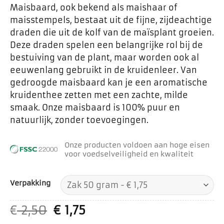
Maisbaard, ook bekend als maishaar of
maisstempels, bestaat uit de fijne, zijdeachtige
draden die uit de kolf van de maïsplant groeien.
Deze draden spelen een belangrijke rol bij de
bestuiving van de plant, maar worden ook al
eeuwenlang gebruikt in de kruidenleer. Van
gedroogde maisbaard kan je een aromatische
kruidenthee zetten met een zachte, milde
smaak. Onze maisbaard is 100% puur en
natuurlijk, zonder toevoegingen.
Onze producten voldoen aan hoge eisen
voor voedselveiligheid en kwaliteit
Verpakking
Oorspronkelijke
Huidige
€
2,50
€
1,75
prijs
prijs