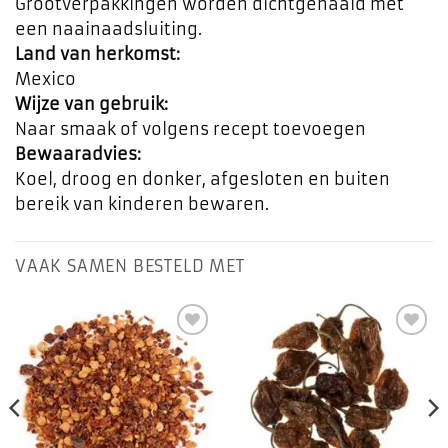
Grootverpakkingen worden dichtgenaaid met
een naainaadsluiting.
Land van herkomst:
Mexico
Wijze van gebruik:
Naar smaak of volgens recept toevoegen
Bewaaradvies:
Koel, droog en donker, afgesloten en buiten
bereik van kinderen bewaren.
VAAK SAMEN BESTELD MET
Toevoegen
Toevoegen
aan
aan
favorieten
favorieten