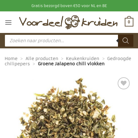
Ga
Gratis bezorgd boven €50 voor NL en BE
naar
inhoud
0
Producten
zoeken
Home
>
Alle producten
>
Keukenkruiden
>
Gedroogde
chilipepers
>
Groene Jalapeno chili vlokken
Toevoegen
aan
favorieten