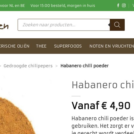
0 voor NL en BE
Voor 15:00 besteld, morgen in huis
Producten
zoeken
ERISCHE OLIËN
THEE
SUPERFOODS
NOTEN EN VRUCHTE
>
Gedroogde chilipepers
>
Habanero chili poeder
Habanero chi
Toevoegen
aan
Vanaf
€
4,90
favorieten
Habanero chili poeder is
gebruiken. Het zorgt er v
je gerecht wordt verde