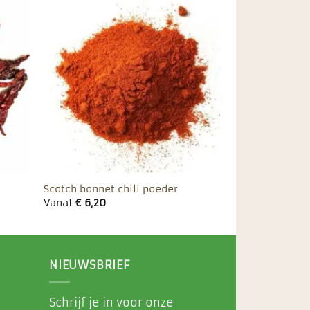
egen
Toevoegen
n
aan
ieten
favorieten
Scotch bonnet chili poeder
Vanaf
€
6,20
NIEUWSBRIEF
Schrijf je in voor onze