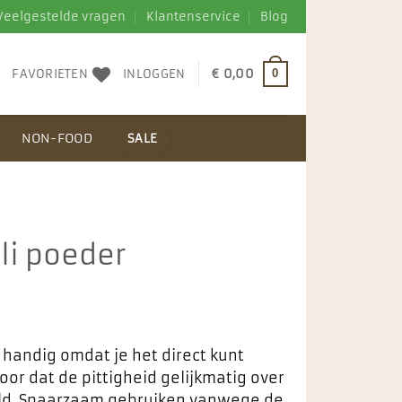
Veelgestelde vragen
Klantenservice
Blog
FAVORIETEN
INLOGGEN
€
0,00
0
N
NON-FOOD
SALE
li poeder
 handig omdat je het direct kunt
oor dat de pittigheid gelijkmatig over
eld. Spaarzaam gebruiken vanwege de