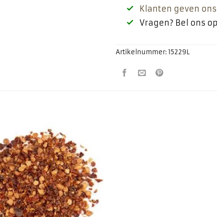
Klanten geven ons
Vragen? Bel ons o
Artikelnummer:
15229L
Toevoegen
aan
favorieten