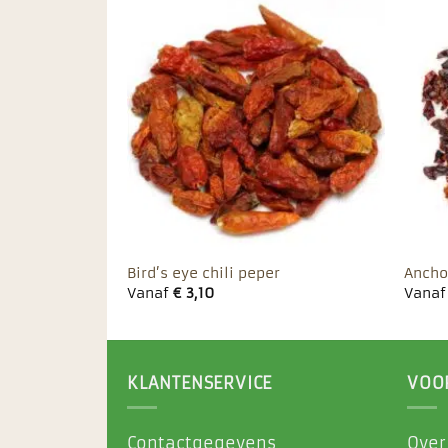
Toevoegen
Toevoegen
aan
aan
favorieten
favorieten
vlokken
Bird’s eye chili peper
Ancho
Vanaf
€
3,10
Vana
KLANTENSERVICE
VOO
Contactgegevens
Over