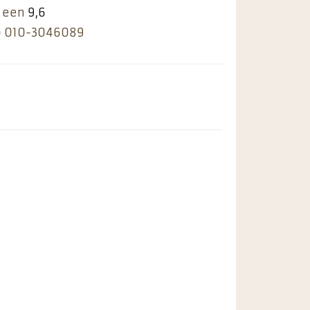
 een
9,6
p
010-3046089