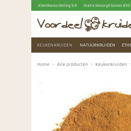
Ga
Klantbeoordeling 9.6
Gratis bezorgd boven €5
naar
inhoud
KEUKENKRUIDEN
NATUURKRUIDEN
ETH
Home
>
Alle producten
>
Keukenkruiden