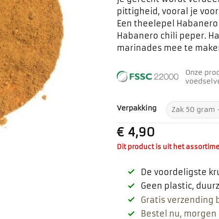
pittigheid, vooral je vo
Een theelepel Habanero 
Habanero chili peper. H
marinades mee te make
Onze pro
voedselve
Verpakking
€
4,90
Dit product is uit het assortime
De voordeligste k
Geen plastic, duu
Gratis verzending 
Bestel nu, morgen 