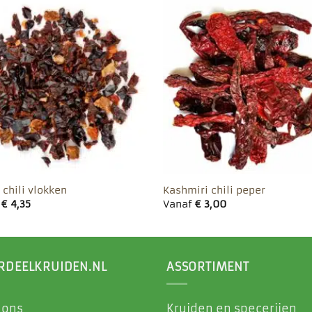
Toevoegen
Toevo
aan
aa
favorieten
favor
 chili vlokken
Kashmiri chili peper
f
€
4,35
Vanaf
€
3,00
RDEELKRUIDEN.NL
ASSORTIMENT
 ons
Kruiden en specerijen