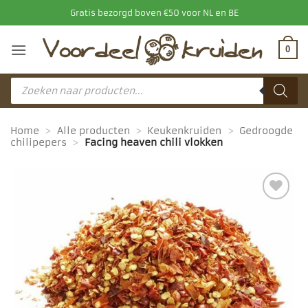
Ga
Gratis bezorgd boven €50 voor NL en BE
naar
inhoud
0
Producten
zoeken
Home
>
Alle producten
>
Keukenkruiden
>
Gedroogde
chilipepers
>
Facing heaven chili vlokken
Toevoegen
aan
favorieten