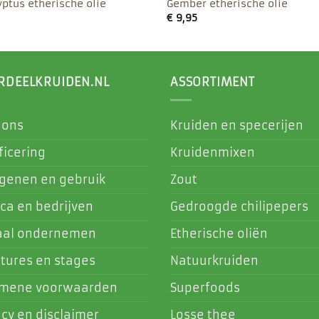
yptus etherische olie
Gember etherische olie
€
9,95
RDEELKRUIDEN.NL
ASSORTIMENT
 ons
Kruiden en specerijen
ficering
Kruidenmixen
rgenen en gebruik
Zout
ca en bedrijven
Gedroogde chilipepers
aal ondernemen
Etherische oliën
tures en stages
Natuurkruiden
emene voorwaarden
Superfoods
acy en disclaimer
Losse thee