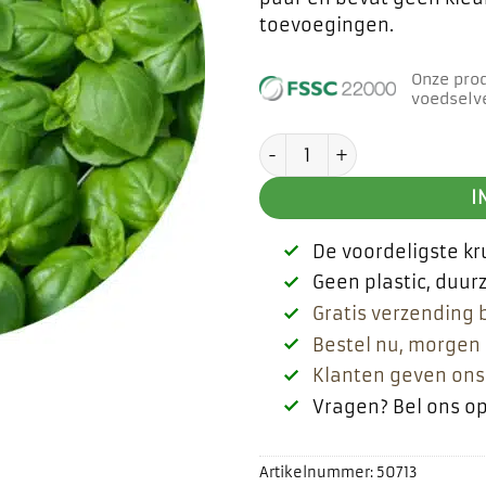
toevoegingen.
Onze pro
voedselve
Basilicum etherische oli
I
De voordeligste k
Geen plastic, duu
Gratis verzending 
Bestel nu, morgen 
Klanten geven ons
Vragen? Bel ons o
Artikelnummer:
50713