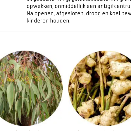
opwekken, onmiddellijk een antigifcentru
Na openen, afgesloten, droog en koel bew
kinderen houden.
Toevoegen
Toevo
aan
aa
favorieten
favor