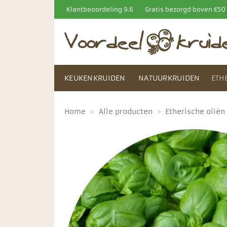
Ga
Klantbeoordeling 9.6
Gratis bezorgd boven €5
naar
inhoud
KEUKENKRUIDEN
NATUURKRUIDEN
ETH
Home
>
Alle producten
>
Etherische oliën