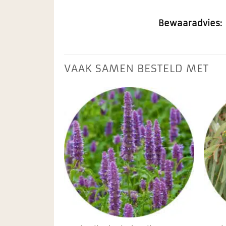
Bewaaradvies:
VAAK SAMEN BESTELD MET
Toevoegen
Toevoegen
aan
aan
favorieten
favorieten