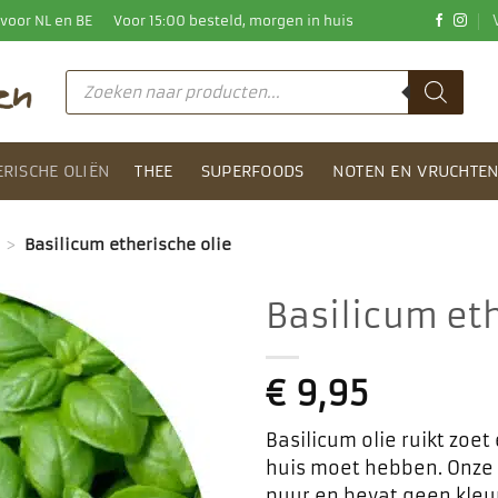
0 voor NL en BE
Voor 15:00 besteld, morgen in huis
Producten
zoeken
ERISCHE OLIËN
THEE
SUPERFOODS
NOTEN EN VRUCHTE
>
Basilicum etherische olie
Basilicum eth
Toevoegen
aan
€
9,95
favorieten
Basilicum olie ruikt zoet 
huis moet hebben. Onze b
puur en bevat geen kleu