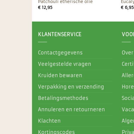
lie
Patchouli etherische olie
Eucal
€
12,95
€
6,95
KLANTENSERVICE
VOO
Contactgegevens
Over
Veelgestelde vragen
Certi
Kruiden bewaren
Alle
Verpakking en verzending
Hore
Betalingsmethodes
Soci
Annuleren en retourneren
Vaca
Klachten
Alg
Kortingscodes
Priv