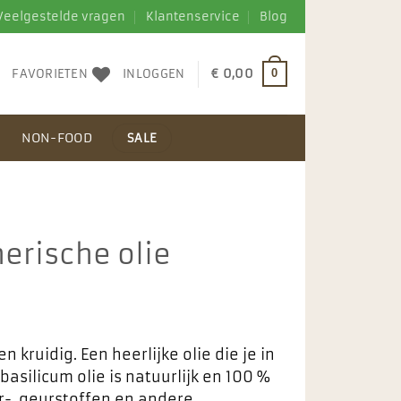
Veelgestelde vragen
Klantenservice
Blog
FAVORIETEN
INLOGGEN
€
0,00
0
N
NON-FOOD
SALE
erische olie
en kruidig. Een heerlijke olie die je in
asilicum olie is natuurlijk en 100 %
r-, geurstoffen en andere