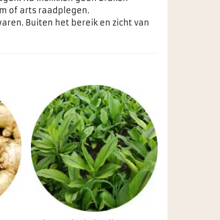
m of arts raadplegen.
aren. Buiten het bereik en zicht van
egen
Toevoegen
n
aan
ieten
favorieten