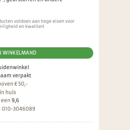
ducten voldoen aan hoge eisen voor
iligheid en kwaliteit
e aantal
N WINKELMAND
ruidenwinkel
rzaam verpakt
boven € 50,-
in huis
 een
9,6
p
010-3046089