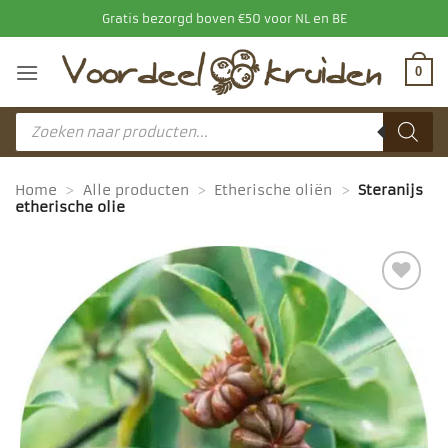
Ga
Gratis bezorgd boven €50 voor NL en BE
naar
inhoud
0
Producten
zoeken
Home
>
Alle producten
>
Etherische oliën
>
Steranijs
etherische olie
Toevoegen
aan
favorieten