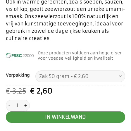
Ook in warme gerechten, zoals soepen, sauzen,
vis of kip, geeft zeewierzout een unieke umami-
smaak. Ons zeewierzout is 100% natuurlijk en
vrij van kunstmatige toevoegingen, ideaal voor
gebruik in zowel de dagelijkse keuken als
culinaire creaties.
Onze producten voldoen aan hoge eisen
voor voedselveiligheid en kwaliteit
Verpakking
Oorspronkelijke
Huidige
€
3,25
€
2,60
prijs
prijs
Zeewier zout aantal
was:
is:
€ 3,25.
€ 2,60.
IN WINKELMAND